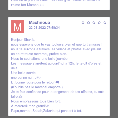
t'aime fort Maman <3
M
Machnoua
22-03-2022 07:58:34
Bonjour Shakib,
nous espérons que tu vas toujours bien et que tu t’amuses!
nous te suivons à travers les vidéos et photos avec plaisir!
on se retrouve mercredi, profite bien.
Nous te souhaitons une belle journée.
Les message s’arrêtent aujourd’hui à 12h, je te dit d’ores et
déjà
Une belle soirée,
une bonne nuit 🌙✨
Et bonne route pour le retour!🚌
(n’oublie pas le matériel emporté.)
Je te fais confiance pour le rangement de tes affaires, tu sais
faire.👍
Nous embrassons tous bien fort.
À mercredi mon grand!🎉
Papa,maman,Sabah,Zakaria qui pensent à toi.