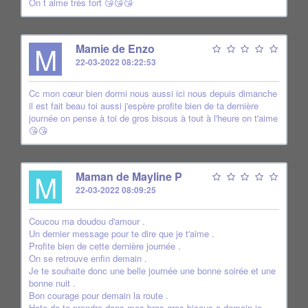
On t aime très fort 😘😘😘
M
Mamie de Enzo
22-03-2022 08:22:53
Cc mon cœur bien dormi nous aussi ici nous depuis dimanche
il est fait beau toi aussi j'espère profite bien de ta dernière
journée on pense à toi de gros bisous à tout à l'heure on t'aime
😘😘
M
Maman de Mayline P
22-03-2022 08:09:25
Coucou ma doudou d'amour .
Un dernier message pour te dire que je t'aime .
Profite bien de cette dernière journée .
On se retrouve enfin demain .
Je te souhaite donc une belle journée une bonne soirée et une
bonne nuit .
Bon courage pour demain la route .
Hate de te prendre dans mes bras gros bisous a demain je