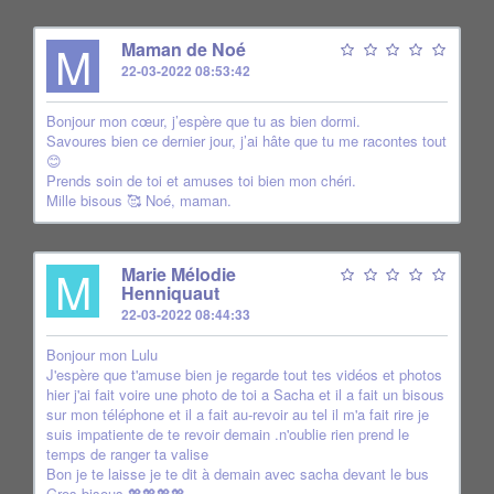
M
Maman de Noé
22-03-2022 08:53:42
Bonjour mon cœur, j’espère que tu as bien dormi.
Savoures bien ce dernier jour, j’ai hâte que tu me racontes tout
😊
Prends soin de toi et amuses toi bien mon chéri.
Mille bisous 🥰 Noé, maman.
M
Marie Mélodie
Henniquaut
22-03-2022 08:44:33
Bonjour mon Lulu
J'espère que t'amuse bien je regarde tout tes vidéos et photos
hier j'ai fait voire une photo de toi a Sacha et il a fait un bisous
sur mon téléphone et il a fait au-revoir au tel il m'a fait rire je
suis impatiente de te revoir demain .n'oublie rien prend le
temps de ranger ta valise
Bon je te laisse je te dit à demain avec sacha devant le bus
Gros bisous 💖💖💖💖.