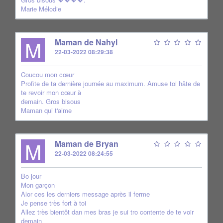
Marie Mélodie
M
Maman de Nahyl
22-03-2022 08:29:38
Coucou mon cœur
Profite de ta dernière journée au maximum. Amuse toi hâte de
te revoir mon cœur à
demain. Gros bisous
Maman qui t'aime
M
Maman de Bryan
22-03-2022 08:24:55
Bo jour
Mon garçon
Alor ces les derniers message après il ferme
Je pense très fort à toi
Allez très bientôt dan mes bras je sui tro contente de te voir
demain