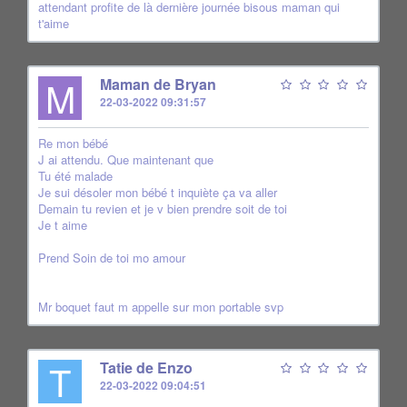
attendant profite de là dernière journée bisous maman qui
t'aime
M
Maman de Bryan
22-03-2022 09:31:57
Re mon bébé
J ai attendu. Que maintenant que
Tu été malade
Je sui désoler mon bébé t inquiète ça va aller
Demain tu revien et je v bien prendre soit de toi
Je t aime
Prend Soin de toi mo amour
Mr boquet faut m appelle sur mon portable svp
T
Tatie de Enzo
22-03-2022 09:04:51