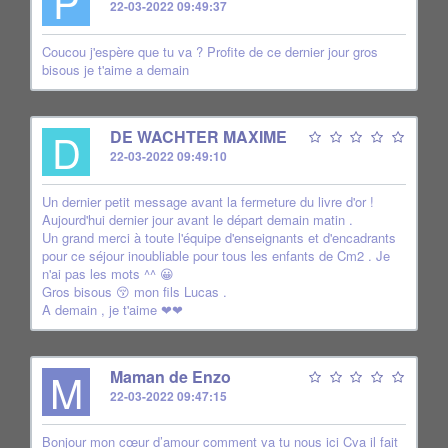
P
22-03-2022 09:49:37
Coucou j'espère que tu va ? Profite de ce dernier jour gros
bisous je t'aime a demain
D
DE WACHTER MAXIME
22-03-2022 09:49:10
Un dernier petit message avant la fermeture du livre d'or !
Aujourd'hui dernier jour avant le départ demain matin .
Un grand merci à toute l'équipe d'enseignants et d'encadrants
pour ce séjour inoubliable pour tous les enfants de Cm2 . Je
n'ai pas les mots ^^ 😀
Gros bisous 😚 mon fils Lucas .
A demain , je t'aime ❤❤
M
Maman de Enzo
22-03-2022 09:47:15
Bonjour mon cœur d’amour comment va tu nous ici Cva il fait