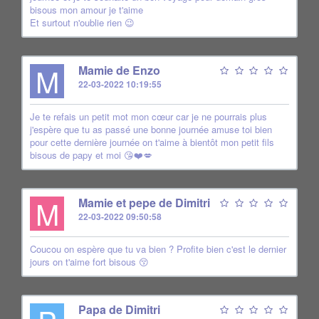
bisous mon amour je t'aime
Et surtout n'oublie rien 😉
M
Mamie de Enzo
22-03-2022 10:19:55
Je te refais un petit mot mon cœur car je ne pourrais plus
j'espère que tu as passé une bonne journée amuse toi bien
pour cette dernière journée on t'aime à bientôt mon petit fils
bisous de papy et moi 😘❤️💋
M
Mamie et pepe de Dimitri
22-03-2022 09:50:58
Coucou on espère que tu va bien ? Profite bien c'est le dernier
jours on t'aime fort bisous 😚
Papa de Dimitri