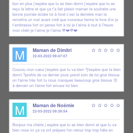
bon en plus j’espère que tu as bien dormi j’espère que tu as
reçu la lettre et que ça t’a fait plaisir maman te souhaite une
bonne journée éclate toi à fond c’est la dernière man te
remettra un mot avant midi que monsieur ferme le livre d’or je
t’embrasse fort on pense fort à toi je t’aime à tout à l’heure
mon chéri je t’aime je t’aime 💙❤️💙❤️
M
Maman de Dimitri
22-03-2022 09:47:07
Coucou mon cœur j'espère que tu va bien ?j'espère que ta bien
dormi ?profite de ce dernier jours prend soin de toi gros bisous
on t'aime très fort tu nous manques beaucoup gros bisous 😚
à demain on t'aime fort amuse toi bien
M
Maman de Noémie
22-03-2022 09:39:54
Bonjour ma chérie j espère que tu as bien dormi et que tu va
bien nous ici ça va ont prépare t'on retour trop trop hâte en