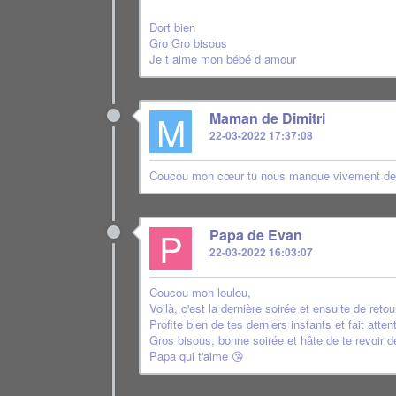
Dort bien
Gro Gro bisous
Je t aime mon bébé d amour
M
Maman de Dimitri
22-03-2022 17:37:08
Coucou mon cœur tu nous manque vivement dema
P
Papa de Evan
22-03-2022 16:03:07
Coucou mon loulou,
Voilà, c'est la dernière soirée et ensuite de retour
Profite bien de tes derniers instants et fait atten
Gros bisous, bonne soirée et hâte de te revoir 
Papa qui t'aime 😘