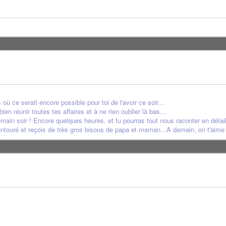
ù ce serait encore possible pour toi de l'avoir ce soir...
bien réunir toutes tes affaires et à ne rien oublier là bas...
ain soir ! Encore quelques heures, et tu pourras tout nous raconter en détail
ntouré et reçois de très gros bisous de papa et maman...A demain, on t'aime