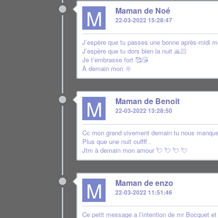
M
Maman de Noé
22-03-2022 15:28:47
J’espère que tu passes une bonne après-midi mon
J’espère que tu dors bien la nuit 🙏🏻
Je t’embrasse fort 🥰😘
À demain mon 🌞
M
Maman de Benoit
22-03-2022 13:28:50
Cc mon grand vivement demain tu nous manque
Plus que une nuit ouffff .
Jtm à demain mon amour 💘 💘 💘 💘
M
Maman de enzo
22-03-2022 11:51:46
Ce petit message a l’intention de mr Bocquet et