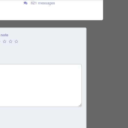
621 messages
 note