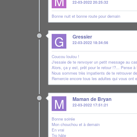
M
22-03-2022 20:25:32
Bonne nuit et bonne route pour demain
G
Gressier
22-03-2022 18:34:56
Coucou loulou !
J'essaie de te renvoyer un petit message au cas o
Alors, ça y est, prêt pour le retour !?... Pense à 
Nous sommes très impatients de te retrouver dem
Remercie encore tous les adultes qui vous ont e
M
Maman de Bryan
22-03-2022 17:51:21
Bonne soirée
Mon chouchou et à demain
En vrai
Tro hâte