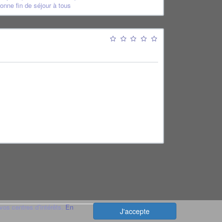
onne fin de séjour à tous
vos centres d’intérêts.
En
J'accepte