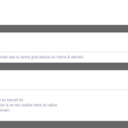
in que tu rentre gros bisous on t'aime A demain
 au bercail lol.
tion à ne rien oublier dans ta valise.
demain.