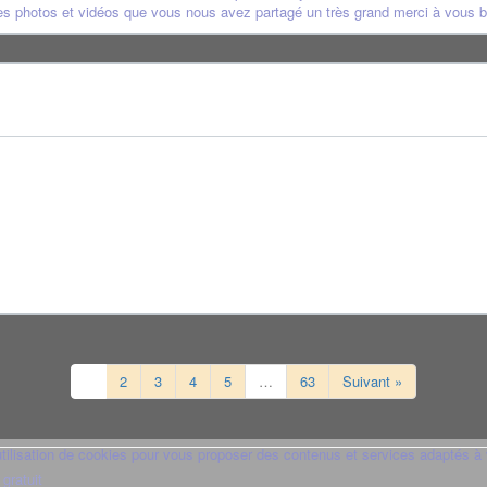
les photos et vidéos que vous nous avez partagé un très grand merci à vous b
1
2
3
4
5
…
63
Suivant »
utilisation de cookies pour vous proposer des contenus et services adaptés à 
 gratuit