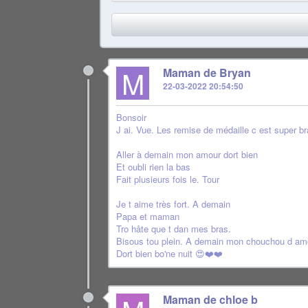
M
Maman de Bryan
22-03-2022 20:54:50
Bonsoir
J ai. Vue. Les remise de médaille c est super b
Aller à demain mon amour dort bien
Et oubli rien la bas
Fait plusieurs fois le. Tour
Je t aime très fort. A demain
Papa et maman
Tro hâte que t dan mes bras.
Bisous tou plein. A demain mon chouchou d am
Dort bien bo'ne nuit 😍❤️❤️
Maman de chloe b