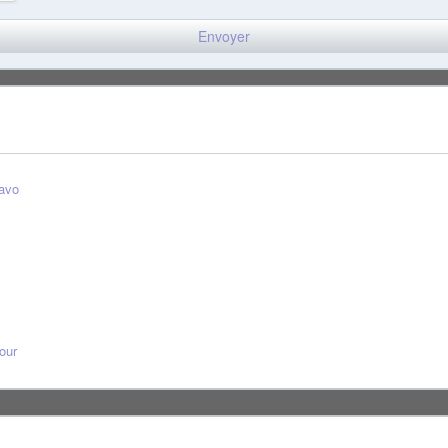
ravo
our