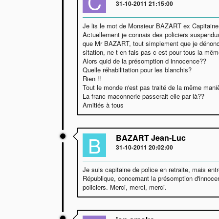
C
31-10-2011 21:15:00
Je lis le mot de Monsieur BAZART ex Capitaine 
Actuellement je connais des policiers suspendus,
que Mr BAZART, tout simplement que je dénonce i
sitation, ne t en fais pas c est pour tous la mê
Alors quid de la présomption d innocence??
Quelle réhabilitation pour les blanchis?
Rien !!
Tout le monde n'est pas traité de la même maniè
La franc maconnerie passerait elle par là??
Amitiés à tous
B
BAZART Jean-Luc
31-10-2011 20:02:00
Je suis capitaine de police en retraite, mais ent
République, concernant la présomption d'innocen
policiers. Merci, merci, merci.