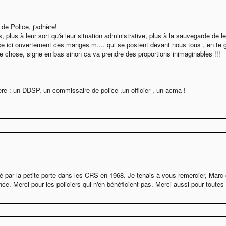
de Police, j'adhère!
 plus à leur sort qu'à leur situation administrative, plus à la sauvegarde de 
ci ouvertement ces manges m.... qui se postent devant nous tous , en te glis
me chose, signe en bas sinon ca va prendre des proportions inimaginables !!!
re : un DDSP, un commissaire de police ,un officier , un acma !
ré par la petite porte dans les CRS en 1968. Je tenais à vous remercier, Marc e
ce. Merci pour les policiers qui n'en bénéficient pas. Merci aussi pour toute