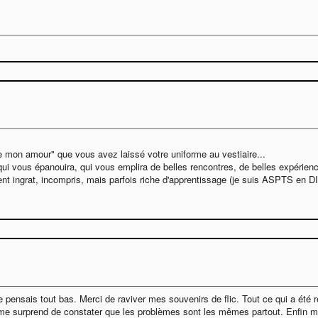
ice mon amour" que vous avez laissé votre uniforme au vestiaire...
qui vous épanouira, qui vous emplira de belles rencontres, de belles expérienc
uvent ingrat, incompris, mais parfois riche d'apprentissage (je suis ASPTS en D
 pensais tout bas. Merci de raviver mes souvenirs de flic. Tout ce qui a été re
Je me surprend de constater que les problèmes sont les mêmes partout. Enfin me