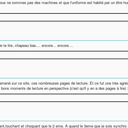
 nous ne sommes pas des machines et que l'uniforme est habité par un être hu
 te lire, chapeau bas.... encore... encore....
a amené sur ce site, ces nombreuses pages de lecture. Et ce fut une très agréa
De bons moments de lecture en perspective (c'est qu'il y en a des pages à lire) 
renant,touchant et choquant que le 2 eme. A quand le 3eme que je sois synchro