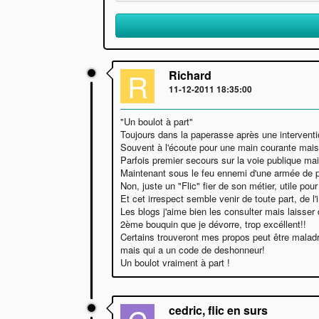
R
Richard
11-12-2011 18:35:00
"Un boulot à part"
Toujours dans la paperasse après une interventi
Souvent à l'écoute pour une main courante mais 
Parfois premier secours sur la voie publique ma
Maintenant sous le feu ennemi d'une armée de p
Non, juste un "Flic" fier de son métier, utile p
Et cet irrespect semble venir de toute part, de l'
Les blogs j'aime bien les consulter mais laisser
2ème bouquin que je dévorre, trop excéllent!!
Certains trouveront mes propos peut être maladro
mais qui a un code de deshonneur!
Un boulot vraiment à part !
cedric, flic en surs