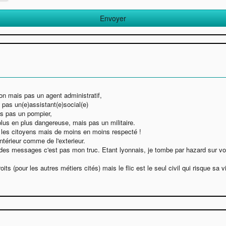
on mais pas un agent administratif,
pas un(e)assistant(e)social(e)
is pas un pompier,
lus en plus dangereuse, mais pas un militaire.
our les citoyens mais de moins en moins respecté !
intérieur comme de l'exterieur.
 des messages c'est pas mon truc. Etant lyonnais, je tombe par hazard sur votre
its (pour les autres métiers cités) mais le flic est le seul civil qui risque s