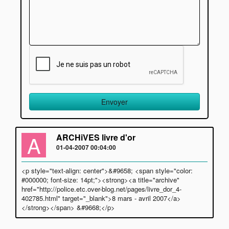
A
ARCHiVES livre d'or
01-04-2007 00:04:00
<p style="text-align: center">&#9658; <span style="color:
#000000; font-size: 14pt;"><strong><a title="archive"
href="http://police.etc.over-blog.net/pages/livre_dor_4-
402785.html" target="_blank">8 mars - avril 2007</a>
</strong></span> &#9668;</p>