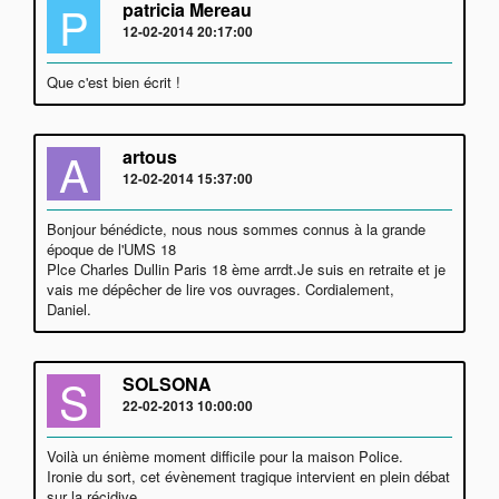
P
patricia Mereau
12-02-2014 20:17:00
Que c'est bien écrit !
A
artous
12-02-2014 15:37:00
Bonjour bénédicte, nous nous sommes connus à la grande
époque de l'UMS 18
Plce Charles Dullin Paris 18 ème arrdt.Je suis en retraite et je
vais me dépêcher de lire vos ouvrages. Cordialement,
Daniel.
S
SOLSONA
22-02-2013 10:00:00
Voilà un énième moment difficile pour la maison Police.
Ironie du sort, cet évènement tragique intervient en plein débat
sur la récidive.