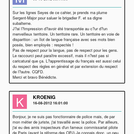
Sur les lignes Seyes de ce cahier, je prends ma plume
Sergent-Major pour saluer le brigadier F. et sa digne
subalterne.
J?ai l?impression d?avoir été transportée au c?ur d?un
merveilleux territoire. Un territoire rare. Un territoire en voie de
disparition : un îlot de langue française avec ses mots bien
posés, bien employés : respectés !
Pas de respect pour la langue, pas de respect pour les gens.
Le raccourci peut paraître excessif, mais il n?est pas si
caricatural que ça. L?apprentissage du français est aussi celui
du respect des règles en général et par extension du respect
de l?autre. CQFD.
Merci et bravo Bénédicte.
K
KROENIG
16-08-2012 16:01:00
Bonjour, je ne suis pas fonctionnaire de police mais, de par
mon métier de juriste, j'ai travaillé avec la police. Par ailleurs,
j'ai eu des amis inspecteurs d'un fameux commissariat pilote
de Paris (avant la réforme des OPJ).Je connais donc, un peu,