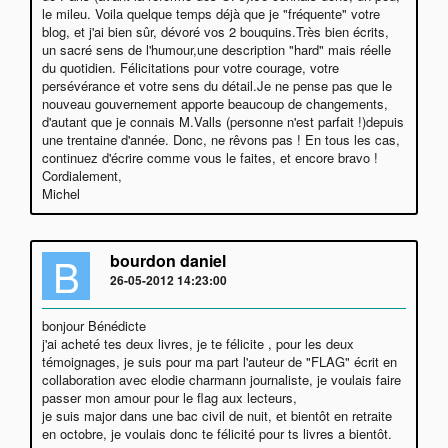
le mileu. Voila quelque temps déjà que je "fréquente" votre
blog, et j'ai bien sûr, dévoré vos 2 bouquins.Très bien écrits,
un sacré sens de l'humour,une description "hard" mais réelle
du quotidien. Félicitations pour votre courage, votre
persévérance et votre sens du détail.Je ne pense pas que le
nouveau gouvernement apporte beaucoup de changements,
d'autant que je connais M.Valls (personne n'est parfait !)depuis
une trentaine d'année. Donc, ne rêvons pas ! En tous les cas,
continuez d'écrire comme vous le faites, et encore bravo !
Cordialement,
Michel
B
bourdon daniel
26-05-2012 14:23:00
bonjour Bénédicte
j'ai acheté tes deux livres, je te félicite , pour les deux
témoignages, je suis pour ma part l'auteur de "FLAG" écrit en
collaboration avec elodie charmann journaliste, je voulais faire
passer mon amour pour le flag aux lecteurs,
je suis major dans une bac civil de nuit, et bientôt en retraite
en octobre, je voulais donc te félicité pour ts livres a bientôt.