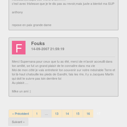
c'est avec tristesse que je te dis pas au revoir,mais juste a bientot ma SUP
anthony
repose en paix grande dame
F
Fouks
14-09-2007 21:59:19
Merci Supernana pour ceux que tu as été, merci de m'avoir acceuilli dans
ton amitié, se fut un grand plaisir de te connaitre dans ma vie
Moi de mon côté je vais entretenir ton souvenir sur notre mésirable Terre et
toi là-haut chatouille les pieds de Gandhi, fais les rire, il y a Jacques Martin
qui doit te suivre pas loin derrière toi
Au plaisir.....
Mike un ami :|
« Précédent
1
…
13
14
15
16
17
Suivant »