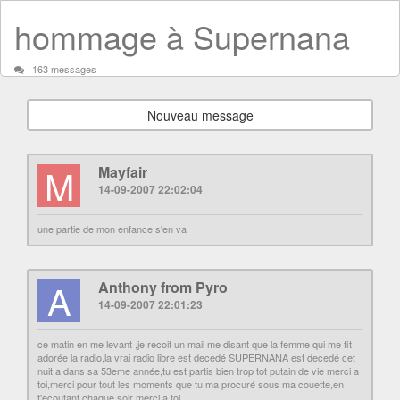
hommage à Supernana
163 messages
Nouveau message
M
Mayfair
14-09-2007 22:02:04
une partie de mon enfance s'en va
A
Anthony from Pyro
14-09-2007 22:01:23
ce matin en me levant ,je recoit un mail me disant que la femme qui me fit
adorée la radio,la vrai radio libre est decedé SUPERNANA est decedé cet
nuit a dans sa 53eme année,tu est partis bien trop tot putain de vie merci a
toi,merci pour tout les moments que tu ma procuré sous ma couette,en
t'ecoutant,chaque soir merci a toi..........