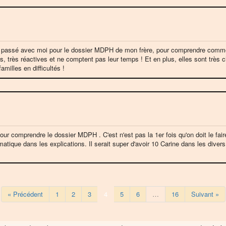
 passé avec moi pour le dossier MDPH de mon frère, pour comprendre comment
es, très réactives et ne comptent pas leur temps ! Et en plus, elles sont trè
milles en difficultés !
r comprendre le dossier MDPH . C'est n'est pas la 1er fois qu'on doit le fair
matique dans les explications. Il serait super d'avoir 10 Carine dans les divers
« Précédent
1
2
3
4
5
6
…
16
Suivant »