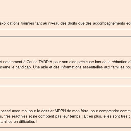
 explications fournies tant au niveau des droits que des accompagnements édu
 et notamment à Carine TADDIA pour son aide précieuse lors de la rédaction 
cerne le handicap. Une aide et des informations essentielles aux familles pour 
 passé avec moi pour le dossier MDPH de mon frère, pour comprendre comment
es, très réactives et ne comptent pas leur temps ! Et en plus, elles sont trè
milles en difficultés !