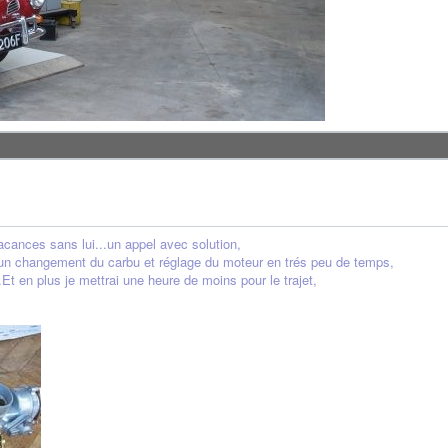
ances sans lui...un appel avec solution,
un changement du carbu et réglage du moteur en trés peu de temps,
 en plus je mettrai une heure de moins pour le trajet,