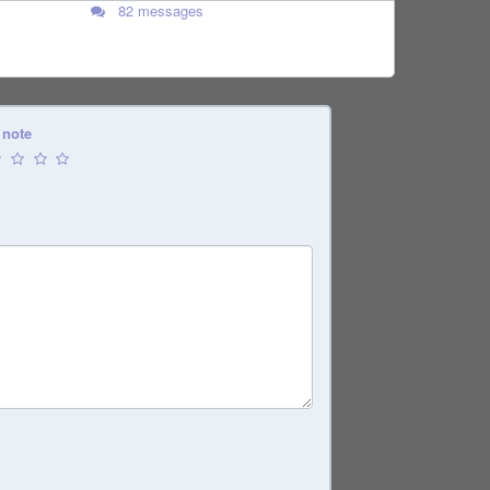
82 messages
 note