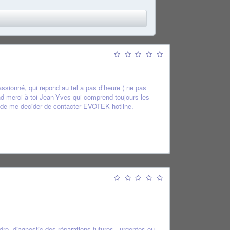
assionné, qui repond au tel a pas d’heure ( ne pas
nd merci à toi Jean-Yves qui comprend toujours les
t de me decider de contacter EVOTEK hotline.
re, diagnostic des réparations futures - urgentes ou