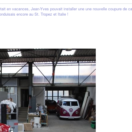
tait en vacances, Jean-Yves pouvait installer une une nouvelle coupure de ca
conduisais encore au St. Tropez et Italie !