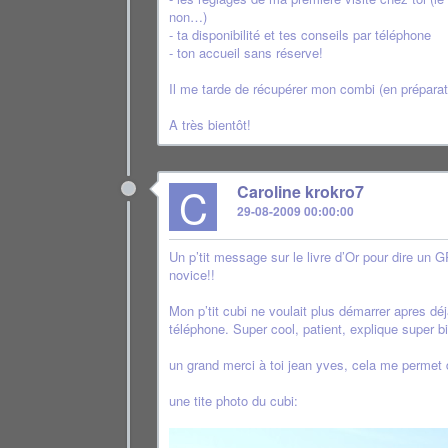
non…)
- ta disponibilité et tes conseils par téléphone
- ton accueil sans réserve!
Il me tarde de récupérer mon combi (en préparat
A très bientôt!
C
Caroline krokro7
29-08-2009 00:00:00
Un p’tit message sur le livre d’Or pour dire un
novice!!
Mon p’tit cubi ne voulait plus démarrer apres d
téléphone. Super cool, patient, explique super bi
un grand merci à toi jean yves, cela me permet 
une tite photo du cubi: