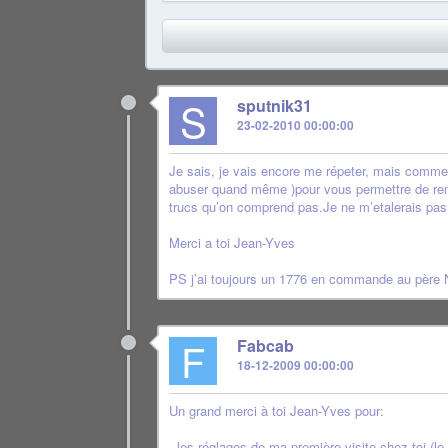
S
sputnik31
23-02-2010 00:00:00
Je sais, je vais encore me répeter, mais comment
abuser quand même )pour vous permettre de remet
trucs qu’on comprend pas.Je ne m’etalerais pas 
Merci a toi Jean-Yves
PS j’ai toujours un 1776 en commande au père No
F
Fabcab
18-12-2009 00:00:00
Un grand merci à toi Jean-Yves pour:
- les réglages de ma première visite chez toi (l