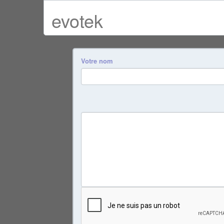
evotek
Votre nom