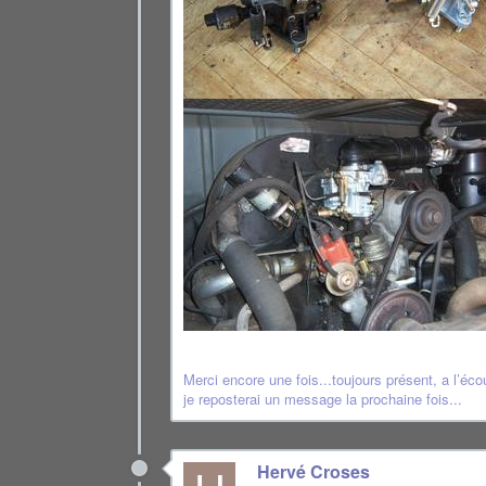
Merci encore une fois...toujours présent, a l’écout
je reposterai un message la prochaine fois...
Hervé Croses