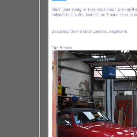
Merci pour épargner mes vacances ! Bien qu’il é
solénoïde. Il a été, installé, en 5 minutes et je 
Beaucoup de merci de Londres, Angleterre.
Tim Brooks