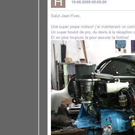
H
10-06-2009 00:00:00
Salut Jean-Yves,
Une super prepa moteur! j’ai maintenant un comb
Un super boulot de pro, du devis à la réception d
Et en plus toujours là pour assurer la hotline!