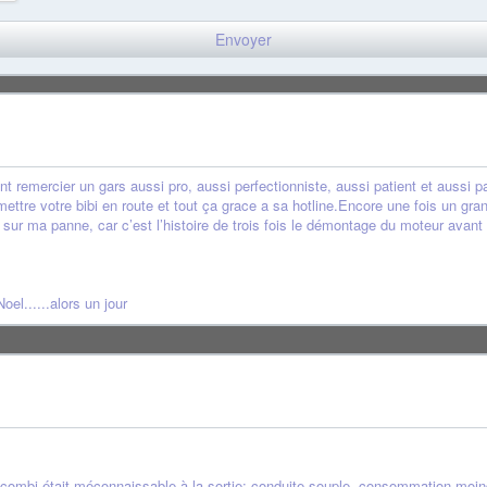
 remercier un gars aussi pro, aussi perfectionniste, aussi patient et aussi p
tre votre bibi en route et tout ça grace a sa hotline.Encore une fois un gra
sur ma panne, car c’est l’histoire de trois fois le démontage du moteur avan
el......alors un jour
e combi était méconnaissable à la sortie: conduite souple, consommation moind