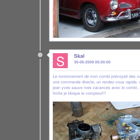
S
Skal
30-06-2009 00:00:00
Le ronronnement de mon combi prévoyait des vac
une commande directe, un rendez-vous rapide, 
jean yves sauve mes vacances avec le combi...Et
limite je bloque le compteur!!!