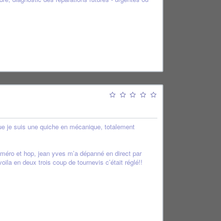
que je suis une quiche en mécanique, totalement
uméro et hop, jean yves m’a dépanné en direct par
oila en deux trois coup de tournevis c’était réglé!!