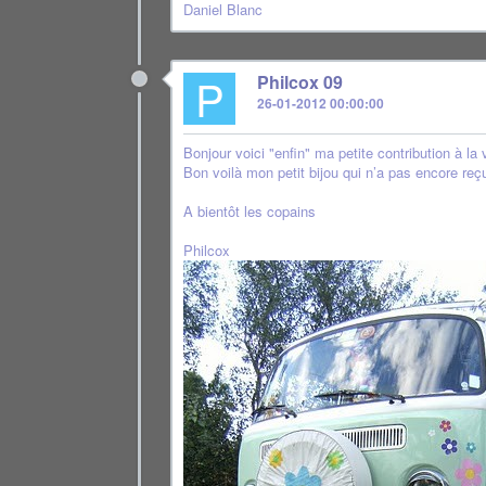
Daniel Blanc
P
Philcox 09
26-01-2012 00:00:00
Bonjour voici "enfin" ma petite contribution à 
Bon voilà mon petit bijou qui n’a pas encore reç
A bientôt les copains
Philcox