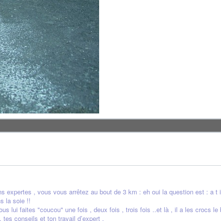
s expertes , vous vous arrêtez au bout de 3 km : eh oui la question est : a t
s la soie !!
 lui faites "coucou" une fois , deux fois , trois fois ..et là , il a les crocs 
tes conseils et ton travail d’expert .