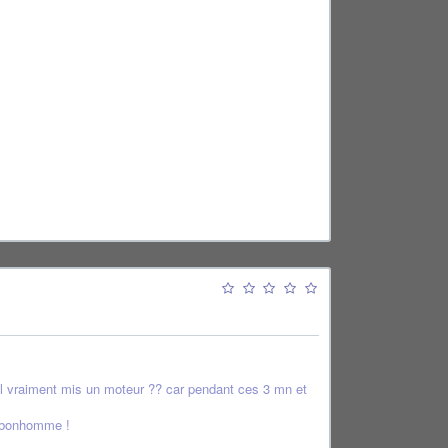
 il vraiment mis un moteur ?? car pendant ces 3 mn et
le bonhomme !