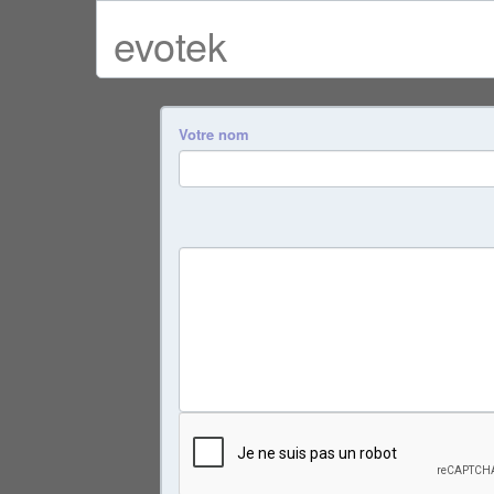
evotek
Votre nom