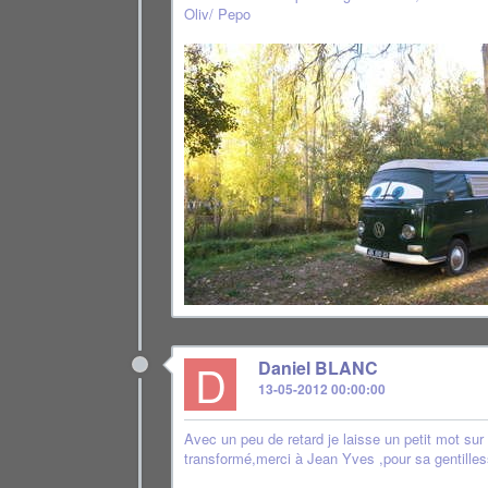
Oliv/ Pepo
D
Daniel BLANC
13-05-2012 00:00:00
Avec un peu de retard je laisse un petit mot sur
transformé,merci à Jean Yves ,pour sa gentilless