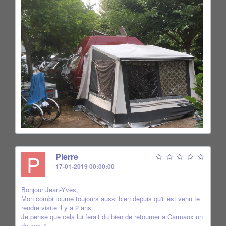
P
Pierre
17-01-2019 00:00:00
Bonjour Jean-Yves,
Mon combi tourne toujours aussi bien depuis qu'il est venu te
rendre visite il y a 2 ans.
Je pense que cela lui ferait du bien de retourner à Carmaux un
de ces 4.