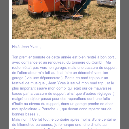
Holà Jean Yves ,
Ton premier touriste de cette année est bien rentré à bon port ,
avec confiance et un renouveau du tonnerre du Combi . Ma
route n’était pas vers ton garage, mais une cassure du support
de l’alternateur m’a fait au final faire un décroché vers ton
garage ( via une dépanneuse ) .Partis en road trip pour un
festival de musique , Jean Yves à sauvé mon road trip , et le
plus important sauvé mon combi qui était sur de mauvaises
bases par la cassure du support ainsi que d’autres réglages (
malgré un séjour passé pour des réparations dont une fuite
d’huile au niveau du support, dans un garage proche de chez
moi spécialiste « Porsche » , qui devait donc repartir sur de
bonnes bases ) .
Mais non !! Ce fut tout le contraire après moins d'une centaine
de kilomètres parcourus, je remarque une fuite d’huile au