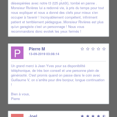
désespérées avec notre t3 (t25 plutôt), tombé en panne .
Monsieur Rivières lui a redonné vie, à pris du temps pour tout
nous expliquer et nous a donné des clefs pour mieux s'en
occuper à l'avenir ! Incroyablement compétent, infiniment
patient et terriblement pédagogue..Monsieur Rivières est plus
qu'un garagiste c'est un personnage ! Nous vous
recommandons donc evotek les yeux fermés !
P
Pierre M
13-09-2019 03:08:14
Un grand merci à Jean Yves pour sa disponibilité
téléphonique, de très bon conseil et une personne plein de
générosité. C'est promis quand on passe dans le coin avec
Guillaume V, on s’arrête pour dire bonjour, longue continuation
!
Bien à vous,
Pierre
Joel