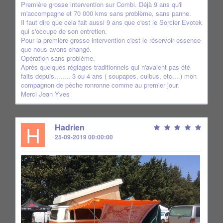
Première grosse intervention sur Combi. Déjà 9 ans qu'il
m'accompagne et 70 000 kms sans problème, sans panne.
Il faut dire que cela fait aussi 9 ans que c'est le Sorcier Evotek
qui s'occupe de son entretien.
Pour la première grosse intervention c'est le réservoir essence
que nous avons changé.
Opération sans problème.
Après quelques réglages traditionnels qui n'avaient pas été
faits depuis........ 3 ou 4 ans ( soupapes, culbus, etc....) mon
compagnon de pêche ronronne comme au premier jour.
Merci Jean Yves
H
Hadrien
25-09-2019 00:00:00