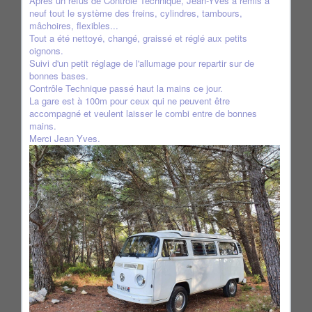
Après un refus de Contrôle Technique, Jean-Yves a remis a
neuf tout le système des freins, cylindres, tambours,
mâchoires, flexibles...
Tout a été nettoyé, changé, graissé et réglé aux petits
oignons.
Suivi d'un petit réglage de l'allumage pour repartir sur de
bonnes bases.
Contrôle Technique passé haut la mains ce jour.
La gare est à 100m pour ceux qui ne peuvent être
accompagné et veulent laisser le combi entre de bonnes
mains.
Merci Jean Yves.