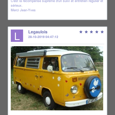
C'est la récompense suprême d'un suivi et entretien régulier et
sérieux.
Merci Jean-Yves
L
Legaulois
28-10-2019 04:47:12