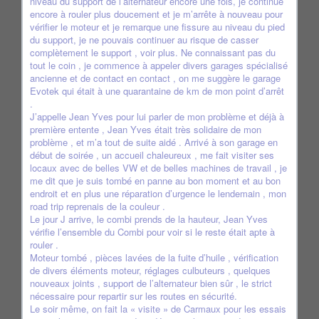
niveau du support de l’alternateur encore une fois, je continue
encore à rouler plus doucement et je m’arrête à nouveau pour
vérifier le moteur et je remarque une fissure au niveau du pied
du support, je ne pouvais continuer au risque de casser
complètement le support , voir plus. Ne connaissant pas du
tout le coin , je commence à appeler divers garages spécialisé
ancienne et de contact en contact , on me suggère le garage
Evotek qui était à une quarantaine de km de mon point d’arrêt
.
J’appelle Jean Yves pour lui parler de mon problème et déjà à
première entente , Jean Yves était très solidaire de mon
problème , et m’a tout de suite aidé . Arrivé à son garage en
début de soirée , un accueil chaleureux , me fait visiter ses
locaux avec de belles VW et de belles machines de travail , je
me dit que je suis tombé en panne au bon moment et au bon
endroit et en plus une réparation d’urgence le lendemain , mon
road trip reprenais de la couleur .
Le jour J arrive, le combi prends de la hauteur, Jean Yves
vérifie l’ensemble du Combi pour voir si le reste était apte à
rouler .
Moteur tombé , pièces lavées de la fuite d’huile , vérification
de divers éléments moteur, réglages culbuteurs , quelques
nouveaux joints , support de l’alternateur bien sûr , le strict
nécessaire pour repartir sur les routes en sécurité.
Le soir même, on fait la « visite » de Carmaux pour les essais