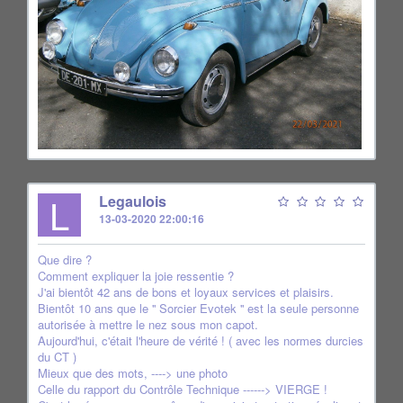
L
Legaulois
13-03-2020 22:00:16
Que dire ?
Comment expliquer la joie ressentie ?
J'ai bientôt 42 ans de bons et loyaux services et plaisirs.
Bientôt 10 ans que le '' Sorcier Evotek '' est la seule personne
autorisée à mettre le nez sous mon capot.
Aujourd'hui, c'était l'heure de vérité ! ( avec les normes durcies
du CT )
Mieux que des mots, ----> une photo
Celle du rapport du Contrôle Technique ------> VIERGE !