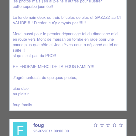
les photos mais j’en ai pleins d’autres pour illustrer
cette superbe journée!!
Le lendemain deux ou trois bricoles de plus et GAZZZZ au CT
VALIDE !!!! D’enfer je n’y croyais pas!!!!!!
Merci aussi pour le premier dépannage tel du dimanche midi,
en route vers Mont de marsan on tombe en rade pour une
panne plus que bête et Jean Yves nous a dépanné au tel de
suite !!
si ça c’est pas du PRO!!
RE ENORME MERCI DE LA FOUG FAMILY!!!!
J’agrémenterais de quelques photos,
ciao ciao
au plaisir
foug family
F
foug
26-07-2011 00:00:00