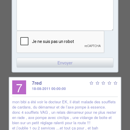
7
7red
18-08-2011 00:00:00
mon bibi a été voir le docteur EK, il était malade des soufflets
de cardans, du démarreur et de l’axe pompe à essence.
donc 4 soufflets VAG , un relais démarreur pour ne plus rester
en rade , axe pompe avec circlips , une vidange de boite et
bien sur un petit réglage ralenti pour la route !!!
et j’oublie 1 ou 2 services ...et tout ça pour , et bah