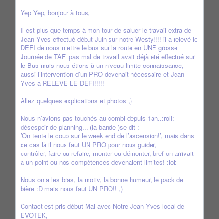
Yep Yep, bonjour à tous,
Il est plus que temps à mon tour de saluer le travail extra de
Jean Yves effectué début Juin sur notre Westy!!!! il a relevé le
DEFI de nous mettre le bus sur la route en UNE grosse
Journée de TAF, pas mal de travail avait déjà été effectué sur
le Bus mais nous étions à un niveau limite connaissance,
aussi l’intervention d’un PRO devenait nécessaire et Jean
Yves a RELEVE LE DEFI!!!!!
Allez quelques explications et photos ,)
Nous n’avions pas touchés au combi depuis 1an..:roll:
désespoir de planning... (la bande )se dit :
’On tente le coup sur le week end de l’ascension!’, mais dans
ce cas là il nous faut UN PRO pour nous guider,
contrôler, faire ou refaire, monter ou démonter, bref on arrivait
à un point ou nos compétences devenaient limites! :lol:
Nous on a les bras, la motiv, la bonne humeur, le pack de
bière :D mais nous faut UN PRO!! ,)
Contact est pris début Mai avec Notre Jean Yves local de
EVOTEK,