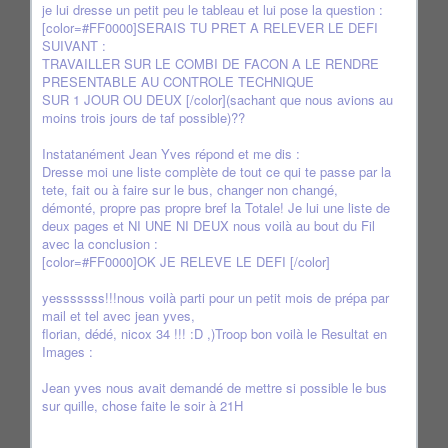
je lui dresse un petit peu le tableau et lui pose la question :
[color=#FF0000]SERAIS TU PRET A RELEVER LE DEFI
SUIVANT :
TRAVAILLER SUR LE COMBI DE FACON A LE RENDRE
PRESENTABLE AU CONTROLE TECHNIQUE
SUR 1 JOUR OU DEUX [/color](sachant que nous avions au
moins trois jours de taf possible)??
Instatanément Jean Yves répond et me dis :
Dresse moi une liste complète de tout ce qui te passe par la
tete, fait ou à faire sur le bus, changer non changé,
démonté, propre pas propre bref la Totale! Je lui une liste de
deux pages et NI UNE NI DEUX nous voilà au bout du Fil
avec la conclusion :
[color=#FF0000]OK JE RELEVE LE DEFI [/color]
yesssssss!!!nous voilà parti pour un petit mois de prépa par
mail et tel avec jean yves,
florian, dédé, nicox 34 !!! :D ,)Troop bon voilà le Resultat en
Images :
Jean yves nous avait demandé de mettre si possible le bus
sur quille, chose faite le soir à 21H