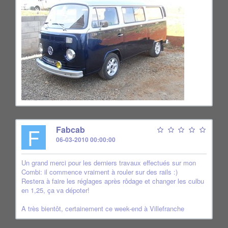
F
Fabcab
06-03-2010 00:00:00
Un grand merci pour les derniers travaux effectués sur mon
Combi: il commence vraiment à rouler sur des rails :)
Restera à faire les réglages après rôdage et changer les culbu
en 1,25, ça va dépoter!
A très bientôt, certainement ce week-end à Villefranche