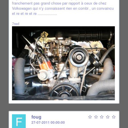
franchement pas grand chose par rapport à ceux de chez
Volkswagen qui n’y connaissent rien en combi , un convaincu
et re et re et re .................
7red
F
foug
27-07-2011 00:00:00