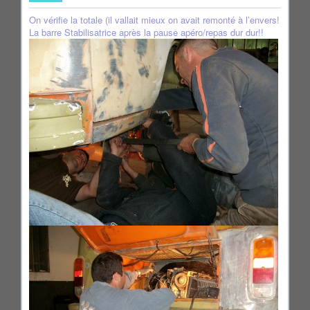
On vérifie la totale (il vallait mieux on avait remonté à l’envers!
La barre Stabilisatrice après la pause apéro/repas dur dur!!