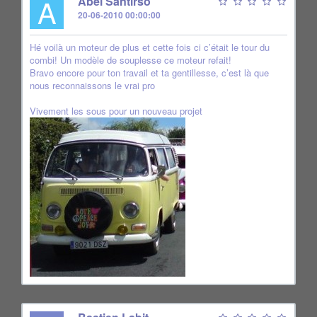
A
Abel Santirso
20-06-2010 00:00:00
Hé voilà un moteur de plus et cette fois ci c’était le tour du
combi! Un modèle de souplesse ce moteur refait!
Bravo encore pour ton travail et ta gentillesse, c’est là que
nous reconnaissons le vrai pro
Vivement les sous pour un nouveau projet