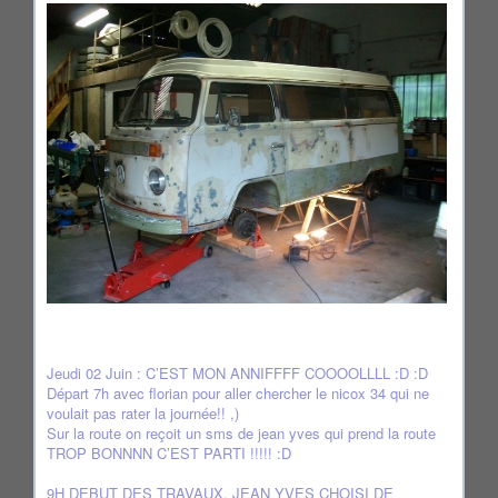
Jeudi 02 Juin : C’EST MON ANNIFFFF COOOOLLLL :D :D
Départ 7h avec florian pour aller chercher le nicox 34 qui ne
voulait pas rater la journée!! ,)
Sur la route on reçoit un sms de jean yves qui prend la route
TROP BONNNN C’EST PARTI !!!!! :D
9H DEBUT DES TRAVAUX, JEAN YVES CHOISI DE