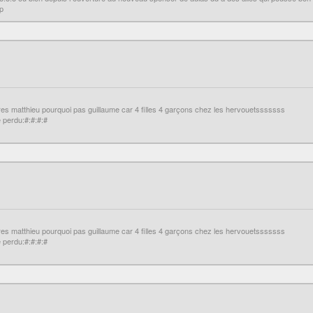
p
pres matthieu pourquoi pas guillaume car 4 filles 4 garçons chez les hervouetsssssss
 perdu:#:#:#:#
pres matthieu pourquoi pas guillaume car 4 filles 4 garçons chez les hervouetsssssss
 perdu:#:#:#:#