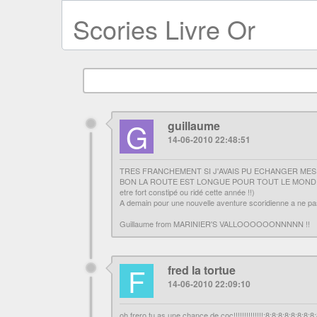
Scories Livre Or
G
guillaume
14-06-2010 22:48:51
TRES FRANCHEMENT SI J'AVAIS PU ECHANGER MES 3 P
BON LA ROUTE EST LONGUE POUR TOUT LE MONDE ET 
etre fort constipé ou ridé cette année !!)
A demain pour une nouvelle aventure scoridienne a ne pas c
Guillaume from MARINIER'S VALLOOOOOONNNNN !!
F
fred la tortue
14-06-2010 22:09:10
oh frero tu as une chance de coc!!!!!!!!!!!!!!:8:8:8:8:8:8