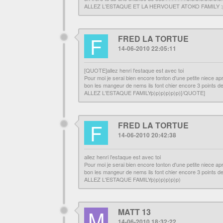
ALLEZ L'ESTAQUE ET LA HERVOUET ATOKO FAMILY :
F
FRED LA TORTUE
14-06-2010 22:05:11
[QUOTE]allez henri l'estaque est avec toi
Pour moi je serai bien encore tonton d'une petite niece a
bon les mangeur de nems ils font chier encore 3 points de
ALLEZ L'ESTAQUE FAMILYp)p)p)p)p)p)[/QUOTE]
F
FRED LA TORTUE
14-06-2010 20:42:38
allez henri l'estaque est avec toi
Pour moi je serai bien encore tonton d'une petite niece a
bon les mangeur de nems ils font chier encore 3 points de
ALLEZ L'ESTAQUE FAMILYp)p)p)p)p)p)
M
MATT 13
14-06-2010 18:32:22