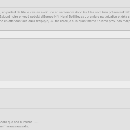
, en parlant de fille je vais en avoir une en septembre donc les filles sont bien prèsentent:8:
 Saluont notre envoyé spécial d'Europe N°1 Henri Bellllllllezza , premiere participation et déja 
 en attendant ses amis ritalp)p)p).Au fait cri cri je suis quant meme 15 ième prov. pas mal pa
core que nos numeros........
grrrrrrrraaaaaaaaatis.