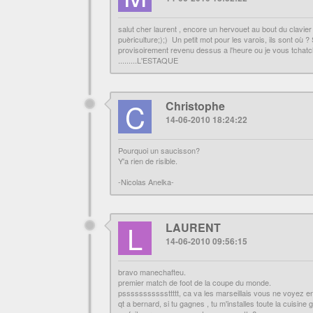
salut cher laurent , encore un hervouet au bout du clavier 
puèriculture;);) Un petit mot pour les varois, ils sont où ?
provisoirement revenu dessus a l'heure ou je vous tchatche
.........L'ESTAQUE
C
Christophe
14-06-2010 18:24:22
Pourquoi un saucisson?
Y'a rien de risible.
-Nicolas Anelka-
L
LAURENT
14-06-2010 09:56:15
bravo manechafteu.
premier match de foot de la coupe du monde.
psssssssssssttttt, ca va les marseillais vous ne voyez en
qt a bernard, si tu gagnes , tu m'installes toute la cuisine 