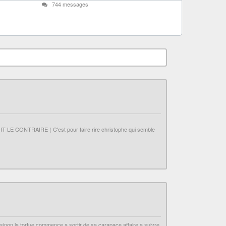
744 messages
TRAIRE ( C'est pour faire rire christophe qui semble
n sinon la tortue commence a sortir de sa carapace affaire a suivre