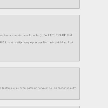
mis leur adversaire dans le poche (IL FALLAIT LE FAIRE !!!):8
ORIES car on a déjà marqué presque 20% de la prévision. :?:|:8
n signe l'estaque et au avant poste un hervouet peu en cacher un autre