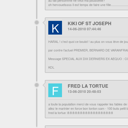
au fait personnne ne veut ma poussette?
oh hervouetssss il est temps de faire une fille........................
K
KIKI OF ST JOSEPH
14-06-2010 07:44:46
HARAL ! c'est quoi ce boulot ! au plus on vous léve de j
par contre l'actuel PREMIER, BERNARD DE VARANFRAIN (et j'
Message SPECIAL AUX DIX DERNIERS EX AEQUO : C
KOL
F
FRED LA TORTUE
13-06-2010 20:48:03
a toute la population merci de vous rappeler les fables de la
allez le marinier en force bon tonton sam - 100 buts peti
fred la tortue :8:8:8:8:8:8:8:8:8:8:8:8:8:8:8:8:8:8