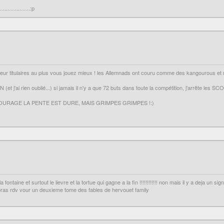
................:p
oueur titulaires au plus vous jouez mieux ! les Allemnads ont couru comme des kangourous et 
ai rien oublié...) si jamais il n'y a que 72 buts dans toute la compétition, j'arrête les SC
OURAGE LA PENTE EST DURE, MAIS GRIMPES GRIMPES !:)
 fontaine et surtout le lievre et la tortue qui gagne a la fin !!!!!!!!!!!! non mais il y a deja u
t bras rdv vour un deuxieme tome des fables de hervouet family