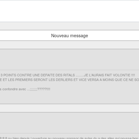
Nouveau message
OINTS CONTRE UNE DEFAITE DES RITALS .........JE L'AURAIS FAIT VOLONTIE !!!!
LES PREMIERS SERONT LES DERLIERS ET VICE VERSA A MOINS QUE CE NE SOIT LE CON
onfondre avec ...;;;;;;;;?????!!!!
:8:8:8:8:8 ou bien depuis l ouverture au nouveau sponsor de aulas du a des ailes qui pousse bo