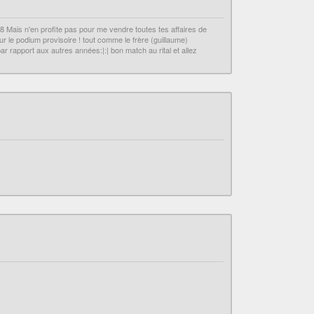
8:8 Mais n'en profite pas pour me vendre toutes tes affaires de
sur le podium provisoire ! tout comme le frère (guillaume)
r rapport aux autres années:|:| bon match au rital et allez