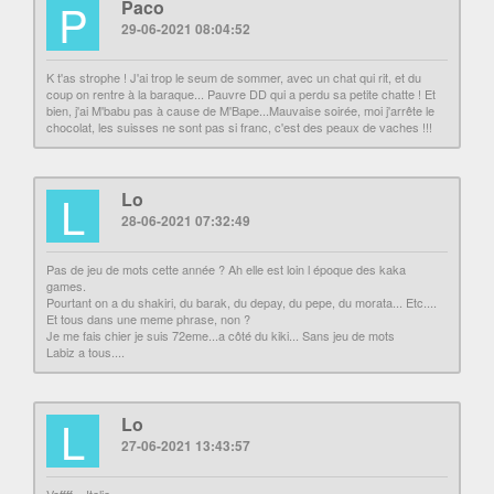
P
Paco
29-06-2021 08:04:52
K t'as strophe ! J'ai trop le seum de sommer, avec un chat qui rit, et du
coup on rentre à la baraque... Pauvre DD qui a perdu sa petite chatte ! Et
bien, j'ai M'babu pas à cause de M'Bape...Mauvaise soirée, moi j'arrête le
chocolat, les suisses ne sont pas si franc, c'est des peaux de vaches !!!
L
Lo
28-06-2021 07:32:49
Pas de jeu de mots cette année ? Ah elle est loin l époque des kaka
games.
Pourtant on a du shakiri, du barak, du depay, du pepe, du morata... Etc....
Et tous dans une meme phrase, non ?
Je me fais chier je suis 72eme...a côté du kiki... Sans jeu de mots
Labiz a tous....
L
Lo
27-06-2021 13:43:57