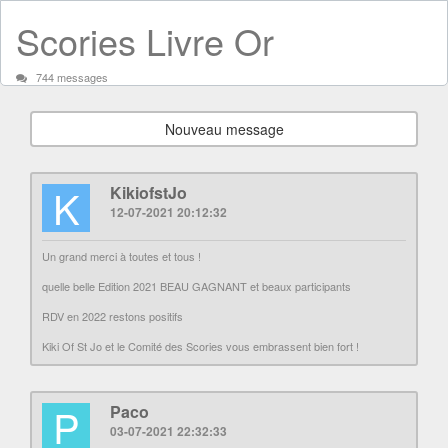
Scories Livre Or
744 messages
Nouveau message
K
KikiofstJo
12-07-2021 20:12:32
Un grand merci à toutes et tous !
quelle belle Edition 2021 BEAU GAGNANT et beaux participants
RDV en 2022 restons positifs
Kiki Of St Jo et le Comité des Scories vous embrassent bien fort !
P
Paco
03-07-2021 22:32:33