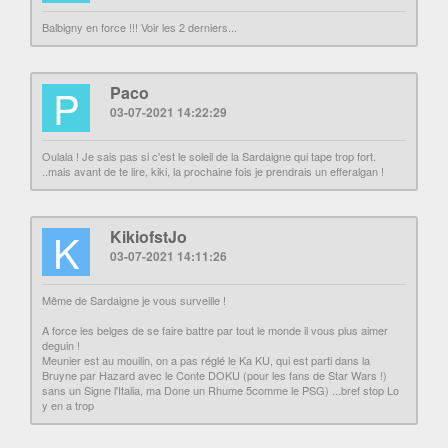
Balbigny en force !!! Voir les 2 derniers...
P
Paco
03-07-2021 14:22:29
Oulala ! Je sais pas si c'est le soleil de la Sardaigne qui tape trop fort.
..mais avant de te lire, kiki, la prochaine fois je prendrais un efferalgan !
K
KikiofstJo
03-07-2021 14:11:26
Même de Sardaigne je vous surveille !
A force les belges de se faire battre par tout le monde il vous plus aimer
deguin !
Meunier est au mouilin, on a pas réglé le Ka KU, qui est parti dans la
Bruyne par Hazard avec le Conte DOKU (pour les fans de Star Wars !)
sans un Signe l'Italia, ma Done un Rhume 5comme le PSG) ...bref stop Lo
y en a trop