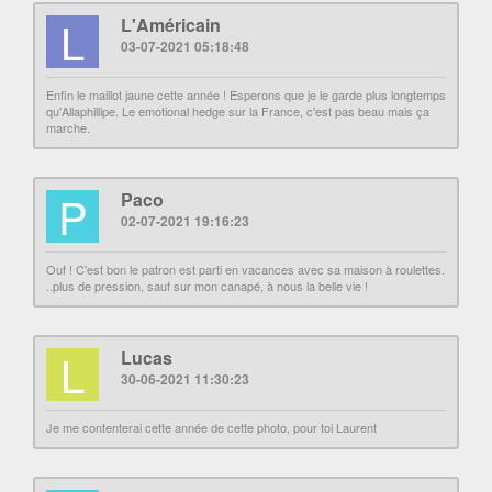
L
L'Américain
03-07-2021 05:18:48
Enfin le maillot jaune cette année ! Esperons que je le garde plus longtemps
qu'Allaphillipe. Le emotional hedge sur la France, c'est pas beau mais ça
marche.
P
Paco
02-07-2021 19:16:23
Ouf ! C'est bon le patron est parti en vacances avec sa maison à roulettes.
..plus de pression, sauf sur mon canapé, à nous la belle vie !
L
Lucas
30-06-2021 11:30:23
Je me contenterai cette année de cette photo, pour toi Laurent