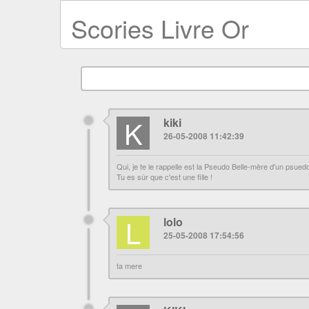
Scories Livre Or
K
kiki
26-05-2008 11:42:39
Qui, je te le rappelle est la Pseudo Belle-mère d'un psuedo
Tu es sûr que c'est une fille !
L
lolo
25-05-2008 17:54:56
ta mere