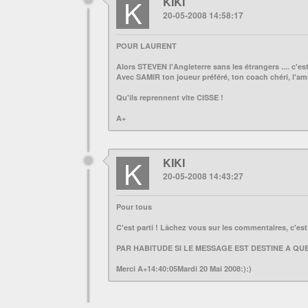
K
KIKI
20-05-2008 14:58:17
POUR LAURENT
Alors STEVEN l'Angleterre sans les étrangers .... c'es
Avec SAMIR ton joueur préféré, ton coach chéri, l'ami
Qu'ils reprennent vite CISSE !
A+
K
KIKI
20-05-2008 14:43:27
Pour tous
C'est parti ! Lâchez vous sur les commentaires, c'est 
PAR HABITUDE SI LE MESSAGE EST DESTINE A QU
Merci A+14:40:05Mardi 20 Mai 2008:):)