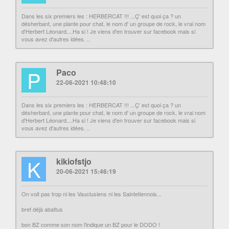
Dans les six premiers les : HERBERCAT !!! ...Ç' est quoi ça ? un
désherbant, une plante pour chat, le nom d' un groupe de rock, le vrai nom
d'Herbert Léonard....Ha si ! Je viens d'en trouver sur facebook mais si
vous avez d'autres idées. ..
P
Paco
22-06-2021 10:48:10
Dans les six premiers les : HERBERCAT !!! ...Ç' est quoi ça ? un
désherbant, une plante pour chat, le nom d' un groupe de rock, le vrai nom
d'Herbert Léonard....Ha si ! Je viens d'en trouver sur facebook mais si
vous avez d'autres idées. ..
K
kikiofstjo
20-06-2021 15:46:19
On voit pas trop ni les Vauclusiens ni les Saintetiennois...
bref déjà abattus
bon BZ comme son nom l'indique un BZ pour le DODO !