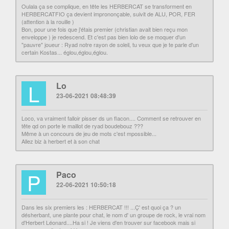
Oulala ça se complique, en tête les HERBERCAT se transforment en
HERBERCATFIO ça devient imprononçable, suivit de ALU, POR, FER
(attention à la rouille )
Bon, pour une fois que j'étais premier (christian avait bien reçu mon
enveloppe ) je redescend. Et c'est pas bien lolo de se moquer d'un
"pauvre" joueur : Ryad notre rayon de soleil, tu veux que je te parle d'un
certain Kostas... églou,églou,églou.
L
Lo
23-06-2021 08:48:39
Loco, va vraiment falloir pisser ds un flacon.... Comment se retrouver en
tête qd on porte le maillot de ryad boudebouz ???
Même à un concours de jeu de mots c'est mpossible...
Allez biz à herbert et à son chat
P
Paco
22-06-2021 10:50:18
Dans les six premiers les : HERBERCAT !!! ...Ç' est quoi ça ? un
désherbant, une plante pour chat, le nom d' un groupe de rock, le vrai nom
d'Herbert Léonard....Ha si ! Je viens d'en trouver sur facebook mais si