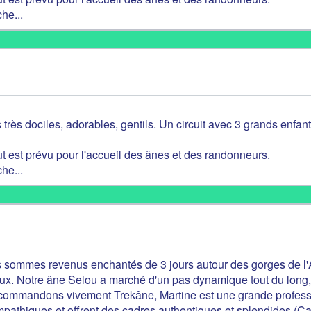
he...
 très dociles, adorables, gentils. Un circuit avec 3 grands enfant
t est prévu pour l'accueil des ânes et des randonneurs.
he...
 sommes revenus enchantés de 3 jours autour des gorges de l'
eux. Notre âne Selou a marché d'un pas dynamique tout du long,
ecommandons vivement Trekâne, Martine est une grande profess
mpathiques et offrent des cadres authentiques et splendides (Ca