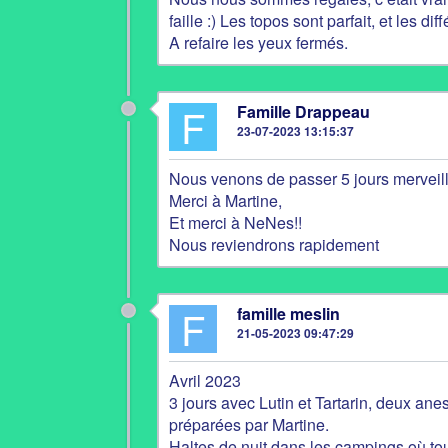
faille :) Les topos sont parfait, et les di
A refaire les yeux fermés.
F
Famille Drappeau
23-07-2023 13:15:37
Nous venons de passer 5 jours merveill
Merci à Martine,
Et merci à NeNes!!
Nous reviendrons rapidement
F
famille meslin
21-05-2023 09:47:29
Avril 2023
3 jours avec Lutin et Tartarin, deux anes
préparées par Martine.
Haltes de nuit dans les campings où tou