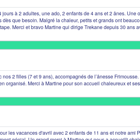
 jours à 2 adultes, une ado, 2 enfants de 4 ans et 2 ânes. Une o
s dès que besoin. Malgré la chaleur, petits et grands ont beauco
ape. Merci et bravo Martine qui dirige Trekane depuis 30 ans a
nos 2 filles (7 et 9 ans), accompagnés de l’ânesse Frimousse.
en organisé. Merci à Martine pour son accueil chaleureux et ses
ur les vacances d'avril avec 2 enfants de 11 ans et notre ami P
ent génial. Un grand merci à Martine qui nous a accueilli chal