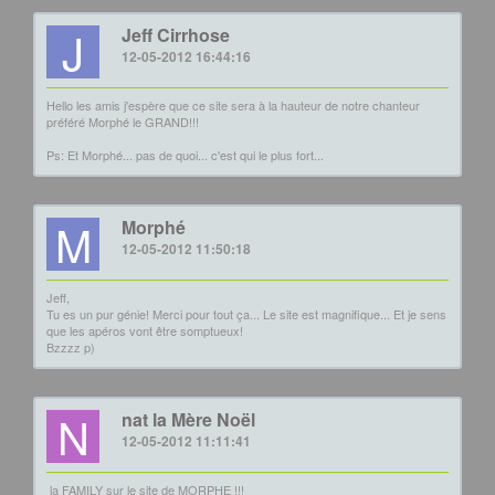
J
Jeff Cirrhose
12-05-2012 16:44:16
Hello les amis j'espère que ce site sera à la hauteur de notre chanteur
préféré Morphé le GRAND!!!
Ps: Et Morphé... pas de quoi... c'est qui le plus fort...
M
Morphé
12-05-2012 11:50:18
Jeff,
Tu es un pur génie! Merci pour tout ça... Le site est magnifique... Et je sens
que les apéros vont être somptueux!
Bzzzz p)
N
nat la Mère Noël
12-05-2012 11:11:41
la FAMILY sur le site de MORPHE !!!