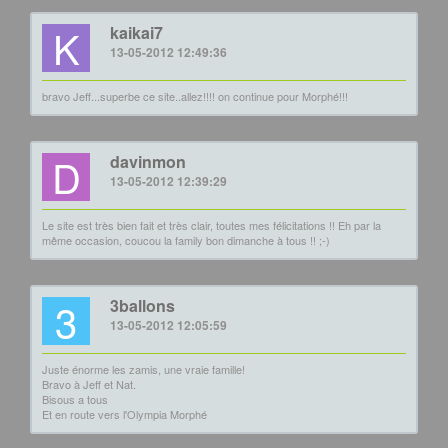
K
kaikai7
13-05-2012 12:49:36
bravo Jeff...superbe ce site..allez!!!! on continue pour Morphé!!!
D
davinmon
13-05-2012 12:39:29
Le site est très bien fait et très clair, toutes mes félicitations !! Eh par la
même occasion, coucou la family bon dimanche à tous !! ;-)
3
3ballons
13-05-2012 12:05:59
Juste énorme les zamis, une vraie famille!
Bravo à Jeff et Nat.
Bisous a tous
Et en route vers l'Olympia Morphé