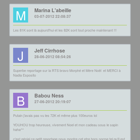
M
Marina L'abeille
03-07-2012 22:08:37
Les 81K sont là aujourd'hui et les 82K sont tout proche maintenant !!!
J
Jeff Cirrhose
28-06-2012 08:54:26
Superbe reportage sur la RTS bravo Morphé et Mère Noël
et MERCI à
Nadia Esposito
B
Babou Ness
27-06-2012 20:19:07
Putain j'avais pas vu les 72K et même plus 100euros lol
YOUHOU trop heureuse, vivement Noel et mon cadeau sous le sapin
haha^^
c'est génial ce petit reportage nous montre cet etre hors norme tel qu'il est