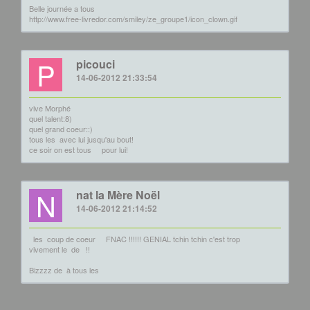
Belle journée a tous
http://www.free-livredor.com/smiley/ze_groupe1/icon_clown.gif
P
picouci
14-06-2012 21:33:54
vive Morphé
quel talent:8)
quel grand coeur::)
tous les
avec lui jusqu'au bout!
ce soir on est tous
pour lui!
N
nat la Mère Noël
14-06-2012 21:14:52
les
coup de coeur
FNAC !!!!!! GENIAL tchin tchin c'est trop
vivement le
de
!!
Bizzzz de
à tous les