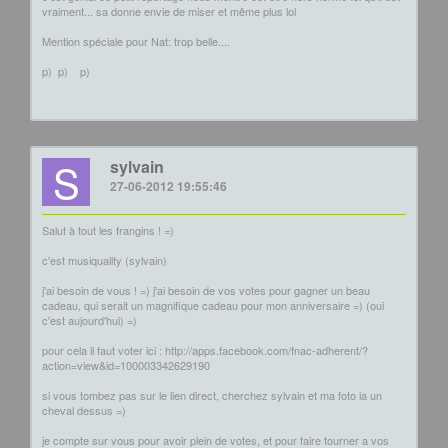
vraiment... sa donne envie de miser et même plus lol
Mention spéciale pour Nat: trop belle....
p)
p)
p)
S
sylvain
27-06-2012 19:55:46
Salut à tout les frangins ! =)
c'est musiquality (sylvain)
j'ai besoin de vous ! =) j'ai besoin de vos votes pour gagner un beau
cadeau, qui serait un magnifique cadeau pour mon anniversaire =) (oui
c'est aujourd'hui) =)
pour cela il faut voter ici : http://apps.facebook.com/fnac-adherent/?
action=view&id=100003342629190
si vous tombez pas sur le lien direct, cherchez sylvain et ma foto ia un
cheval dessus =)
je compte sur vous pour avoir plein de votes, et pour faire tourner a vos