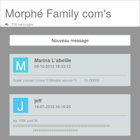
Morphé Family com's
318 messages
Nouveau message
M
Marina L'abeille
09-10-2012 18:33:12
Super concert croisé !!! Morphé assure !!!
OLEEEEE
J
jeff
18-07-2012 10:16:25
les 100k sont là!
p)p)p)p)p)p)p)p)p)p)p)p)p)p)p)p)p)p)p)p)p)p)p)p)p)p)p)p)p)p)p)
yessssssssssssssssssssss