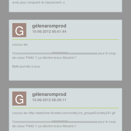
amis pour conquerir le classement =)
G
gélenaromprod
15-06-2012 08:41:44
coucou les
Oooooooooooooooooooooolllllllllllllllllllllllllllaaaaaaaaaaaaaaaaa pour le coup
de coeur FNAC !! ça déchire bravo Morphé !!
Belle journée a tous
G
gélenaromprod
15-06-2012 08:39:11
coucou les http://www.free-livredor.com/smiley/ze_groupe5/smiley241.gif
Oooooooooooooooooooooolllllllllllllllllllllllllllaaaaaaaaaaaaaaaaa pour le coup
de coeur FNAC !! ça déchire bravo Morphé !!