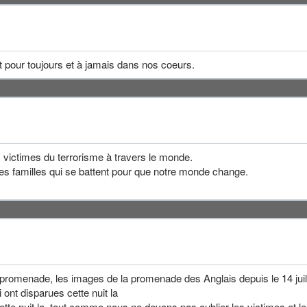
t pour toujours et à jamais dans nos coeurs.
 victimes du terrorisme à travers le monde.
ces familles qui se battent pour que notre monde change.
promenade, les images de la promenade des Anglais depuis le 14 jui
ont disparues cette nuit la
cette nuit la, tout comme nous ne devons pas oublier les victimes et le