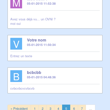
M
05-01-2015 11:52:38
Avez vous déjà vu... un OVNI ?
moi oui
V
Votre nom
05-01-2015 11:50:34
Entrez un texte
B
bcbcbb
05-01-2015 04:48:36
cvbcvbcvcvbcvb
« Précédent
1
2
3
4
5
6
7
…