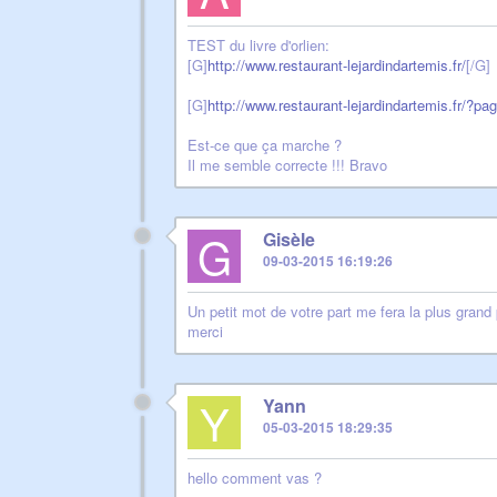
TEST du livre d'orlien:
[G]
http://www.restaurant-lejardindartemis.fr/
[/G]
[G]
http://www.restaurant-lejardindartemis.fr/?pa
Est-ce que ça marche ?
Il me semble correcte !!! Bravo
G
Gisèle
09-03-2015 16:19:26
Un petit mot de votre part me fera la plus grand p
merci
Y
Yann
05-03-2015 18:29:35
hello comment vas ?