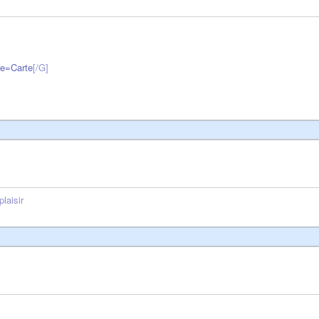
ge=Carte
[/G]
laisir