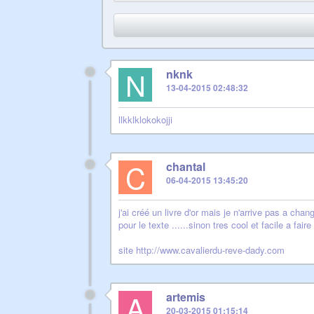
N
nknk
13-04-2015 02:48:32
llkklklokokojji
C
chantal
06-04-2015 13:45:20
j'ai créé un livre d'or mais je n'arrive pas a chang
pour le texte ......sinon tres cool et facile a faire
site http://www.cavalierdu-reve-dady.com
A
artemis
20-03-2015 01:15:14