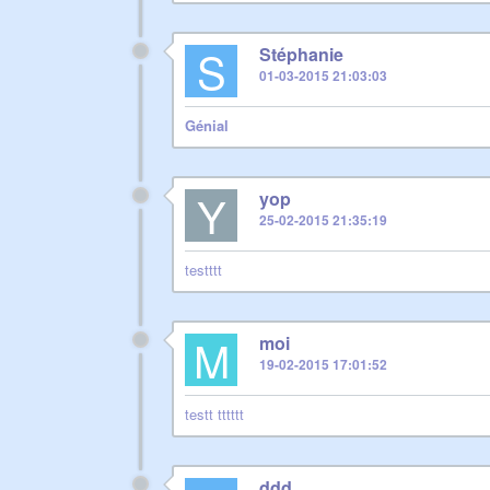
S
Stéphanie
01-03-2015 21:03:03
Génial
Y
yop
25-02-2015 21:35:19
testttt
M
moi
19-02-2015 17:01:52
testt tttttt
ddd