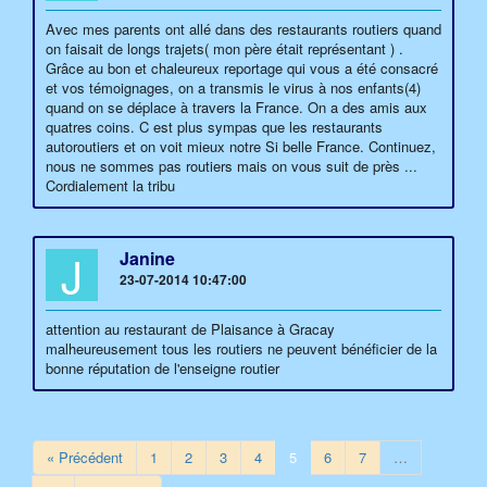
Avec mes parents ont allé dans des restaurants routiers quand
on faisait de longs trajets( mon père était représentant ) .
Grâce au bon et chaleureux reportage qui vous a été consacré
et vos témoignages, on a transmis le virus à nos enfants(4)
quand on se déplace à travers la France. On a des amis aux
quatres coins. C est plus sympas que les restaurants
autoroutiers et on voit mieux notre Si belle France. Continuez,
nous ne sommes pas routiers mais on vous suit de près ...
Cordialement la tribu
J
Janine
23-07-2014 10:47:00
attention au restaurant de Plaisance à Gracay
malheureusement tous les routiers ne peuvent bénéficier de la
bonne réputation de l'enseigne routier
« Précédent
1
2
3
4
5
6
7
…