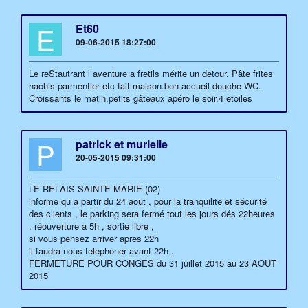
E
Et60
09-06-2015 18:27:00
Le reStautrant l aventure a fretils mérite un detour. Pâte frites
hachis parmentier etc fait maison.bon accueil douche WC.
Croissants le matin.petits gâteaux apéro le soir.4 etoiles
P
patrick et murielle
20-05-2015 09:31:00
LE RELAIS SAINTE MARIE (02)
informe qu a partir du 24 aout , pour la tranquilite et sécurité
des clients , le parking sera fermé tout les jours dés 22heures
, réouverture a 5h , sortie libre ,
si vous pensez arriver apres 22h
il faudra nous telephoner avant 22h .
FERMETURE POUR CONGES du 31 juillet 2015 au 23 AOUT
2015