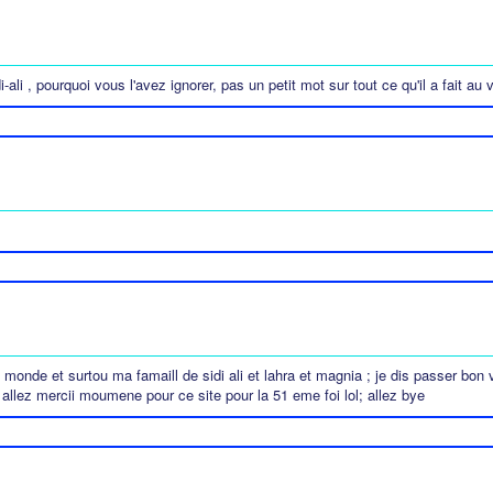
li , pourquoi vous l'avez ignorer, pas un petit mot sur tout ce qu'il a fait au 
le monde et surtou ma famaill de sidi ali et lahra et magnia ; je dis passer b
 allez mercii moumene pour ce site pour la 51 eme foi lol; allez bye