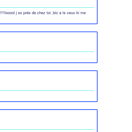
!!looool j ss prés de chez toi ,biz a ts ceux ki me