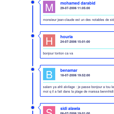
M
mohamed darabid
29-07-2006 11:05:00
monsieur jean-claude est un des notables de sidi-a
H
houria
24-07-2006 15:01:00
bonjour tonton ca va
B
benamar
18-07-2006 19:52:00
salam ya ahli alvilage : je passe bonjour a tou 
moi q il a fait dans la plage de marssa benmhidi
S
sidi alawia
06-07-2006 19:01:00