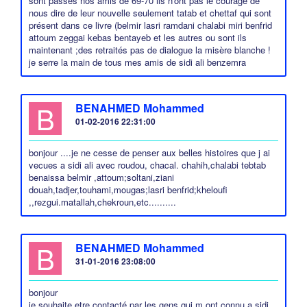
sont passés nos amis de 69-70 ils n'ont pas le courage de
nous dire de leur nouvelle seulement tatab et chettaf qui sont
présent dans ce livre (belmir lasri ramdani chalabi miri benfrid
attoum zeggai kebas bentayeb et les autres ou sont ils
maintenant ;des retraités pas de dialogue la misère blanche !
je serre la main de tous mes amis de sidi ali benzemra
B
BENAHMED Mohammed
01-02-2016 22:31:00
bonjour ....je ne cesse de penser aux belles histoires que j ai
vecues a sidi ali avec roudou, chacal. chahih,chalabi tebtab
benaissa belmir ,attoum;soltani,ziani
douah,tadjer,touhami,mougas;lasri benfrid;kheloufi
,,rezgui.matallah,chekroun,etc..........
B
BENAHMED Mohammed
31-01-2016 23:08:00
bonjour
je souhaite etre contacté par les gens qui m ont connu a sidi