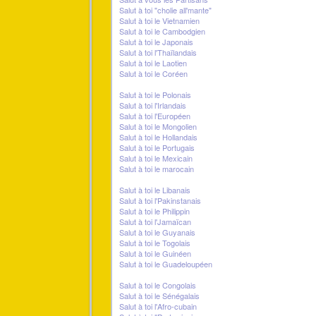
Salut à toi "cholie all'mante"
Salut à toi le Vietnamien
Salut à toi le Cambodgien
Salut à toi le Japonais
Salut à toi l'Thaïlandais
Salut à toi le Laotien
Salut à toi le Coréen
Salut à toi le Polonais
Salut à toi l'Irlandais
Salut à toi l'Européen
Salut à toi le Mongolien
Salut à toi le Hollandais
Salut à toi le Portugais
Salut à toi le Mexicain
Salut à toi le marocain
Salut à toi le Libanais
Salut à toi l'Pakinstanais
Salut à toi le Philippin
Salut à toi l'Jamaïcan
Salut à toi le Guyanais
Salut à toi le Togolais
Salut à toi le Guinéen
Salut à toi le Guadeloupéen
Salut à toi le Congolais
Salut à toi le Sénégalais
Salut à toi l'Afro-cubain