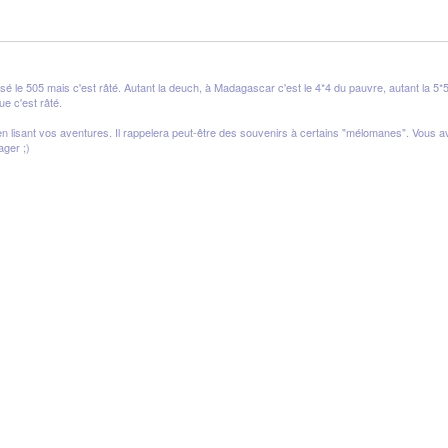
isé le 505 mais c'est râté. Autant la deuch, à Madagascar c'est le 4*4 du pauvre, autant la 5*5
ue c'est râté.
ête en lisant vos aventures. Il rappelera peut-être des souvenirs à certains "mélomanes". V
ager ;)