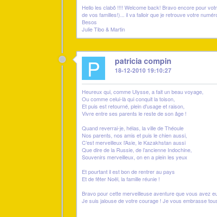
Hello les clabô !!!! Welcome back! Bravo encore pour votre
de vos familles!)... il va falloir que je retrouve votre 
Besos
Julie Tibo & Martin
P
patricia compin
18-12-2010 19:10:27
Heureux qui, comme Ulysse, a fait un beau voyage,
Ou comme celui-là qui conquit la toison,
Et puis est retourné, plein d'usage et raison,
Vivre entre ses parents le reste de son âge !
Quand reverrai-je, hélas, la ville de Théoule
Nos parents, nos amis et puis le chien aussi,
C’est merveilleux l’Asie, le Kazakhstan aussi
Que dire de la Russie, de l’ancienne Indochine,
Souvenirs merveilleux, on en a plein les yeux
Et pourtant il est bon de rentrer au pays
Et de fêter Noël, la famille réunie !
Bravo pour cette merveilleuse aventure que vous avez eu
Je suis jalouse de votre courage ! Je vous embrasse tous