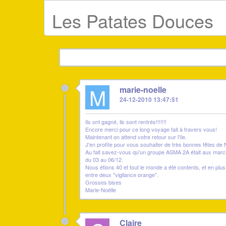
Les Patates Douces
M
marie-noelle
24-12-2010 13:47:51
Ils ont gagné, ils sont rentrés!!!!!!!
Encore merci pour ce long voyage fait à travers vous!
Maintenant on attend votre retour sur l'île.
J'en profite pour vous souhaiter de très bonnes fêtes de N
Au fait savez-vous qu'un groupe ASMA 2A était aux marc
du 03 au 06/12.
Nous étions 40 et tout le monde a été contents, et en pl
entre deux "vigilance orange".
Grosses bises
Marie-Noëlle
Claire