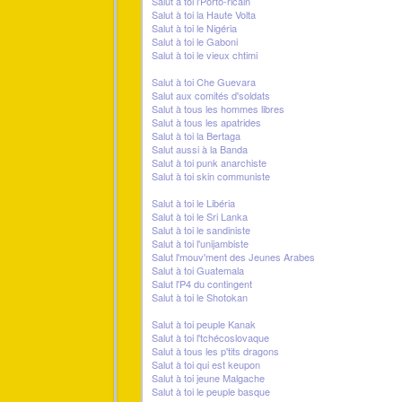
Salut à toi l'Porto-ricain
Salut à toi la Haute Volta
Salut à toi le Nigéria
Salut à toi le Gaboni
Salut à toi le vieux chtimi
Salut à toi Che Guevara
Salut aux comités d'soldats
Salut à tous les hommes libres
Salut à tous les apatrides
Salut à toi la Bertaga
Salut aussi à la Banda
Salut à toi punk anarchiste
Salut à toi skin communiste
Salut à toi le Libéria
Salut à toi le Sri Lanka
Salut à toi le sandiniste
Salut à toi l'unijambiste
Salut l'mouv'ment des Jeunes Arabes
Salut à toi Guatemala
Salut l'P4 du contingent
Salut à toi le Shotokan
Salut à toi peuple Kanak
Salut à toi l'tchécoslovaque
Salut à tous les p'tits dragons
Salut à toi qui est keupon
Salut à toi jeune Malgache
Salut à toi le peuple basque