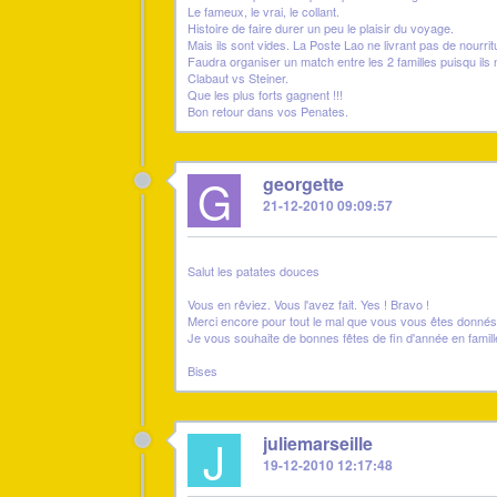
Le fameux, le vrai, le collant.
Histoire de faire durer un peu le plaisir du voyage.
Mais ils sont vides. La Poste Lao ne livrant pas de nourrit
Faudra organiser un match entre les 2 familles puisqu ils 
Clabaut vs Steiner.
Que les plus forts gagnent !!!
Bon retour dans vos Penates.
G
georgette
21-12-2010 09:09:57
Salut les patates douces
Vous en rêviez. Vous l'avez fait. Yes ! Bravo !
Merci encore pour tout le mal que vous vous êtes donnés p
Je vous souhaite de bonnes fêtes de fin d'année en famille 
Bises
J
juliemarseille
19-12-2010 12:17:48