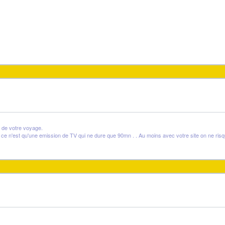
s de votre voyage.
 ce n'est qu'une emission de TV qui ne dure que 90mn . . Au moins avec votre site on ne risqu