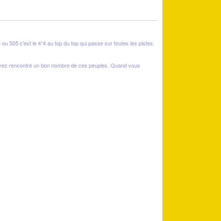
 ou 505 c'est le 4*4 au top du top qui passe sur toutes les pistes.
ous avez rencontré un bon nombre de ces peuples. Quand vous