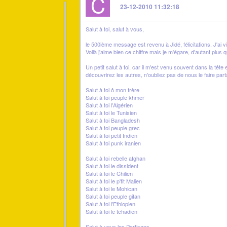
C
23-12-2010 11:32:18
Salut à toi, salut à vous,
le 500ième message est revenu à Jidé, félicitations. J'ai v
Voilà j'aime bien ce chiffre mais je m'égare, d'autant plus q
Un petit salut à toi, car il m'est venu souvent dans la t
découvrirez les autres, n'oubliez pas de nous le faire part
Salut à toi ô mon frère
Salut à toi peuple khmer
Salut à toi l'Algérien
Salut à toi le Tunisien
Salut à toi Bangladesh
Salut à toi peuple grec
Salut à toi petit Indien
Salut à toi punk iranien
Salut à toi rebelle afghan
Salut à toi le dissident
Salut à toi le Chilien
Salut à toi le p'tit Malien
Salut à toi le Mohican
Salut à toi peuple gitan
Salut à toi l'Ethiopien
Salut à toi le tchadien
Salut à vous les Partisans