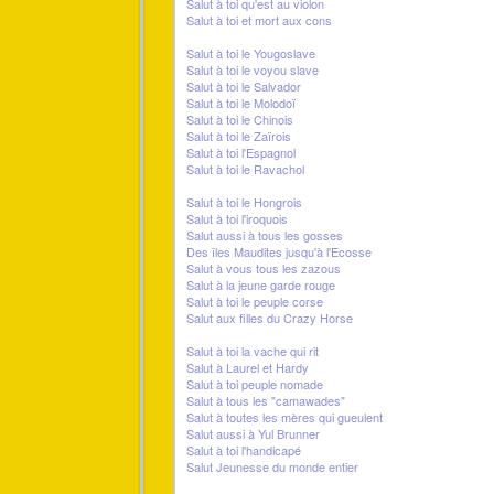
Salut à toi qu'est au violon
Salut à toi et mort aux cons
Salut à toi le Yougoslave
Salut à toi le voyou slave
Salut à toi le Salvador
Salut à toi le Molodoï
Salut à toi le Chinois
Salut à toi le Zaïrois
Salut à toi l'Espagnol
Salut à toi le Ravachol
Salut à toi le Hongrois
Salut à toi l'iroquois
Salut aussi à tous les gosses
Des îles Maudites jusqu'à l'Ecosse
Salut à vous tous les zazous
Salut à la jeune garde rouge
Salut à toi le peuple corse
Salut aux filles du Crazy Horse
Salut à toi la vache qui rit
Salut à Laurel et Hardy
Salut à toi peuple nomade
Salut à tous les "camawades"
Salut à toutes les mères qui gueulent
Salut aussi à Yul Brunner
Salut à toi l'handicapé
Salut Jeunesse du monde entier