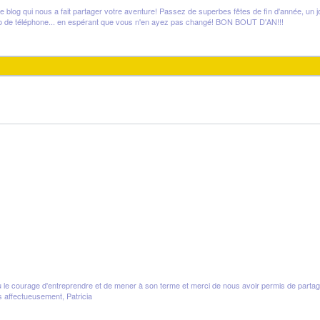
 blog qui nous a fait partager votre aventure! Passez de superbes fêtes de fin d'année, un jo
numéro de téléphone... en espérant que vous n'en ayez pas changé! BON BOUT D'AN!!!
 le courage d'entreprendre et de mener à son terme et merci de nous avoir permis de partag
 affectueusement, Patricia