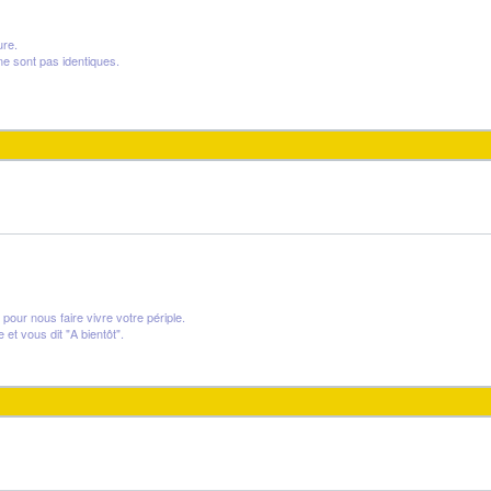
ure.
ne sont pas identiques.
our nous faire vivre votre périple.
et vous dit "A bientôt".