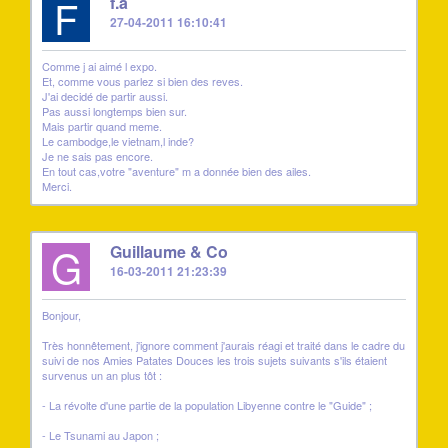
F
f.a
27-04-2011 16:10:41
Comme j ai aimé l expo.
Et, comme vous parlez si bien des reves.
J'ai decidé de partir aussi.
Pas aussi longtemps bien sur.
Mais partir quand meme.
Le cambodge,le vietnam,l inde?
Je ne sais pas encore.
En tout cas,votre "aventure" m a donnée bien des ailes.
Merci.
G
Guillaume & Co
16-03-2011 21:23:39
Bonjour,
Très honnêtement, j'ignore comment j'aurais réagi et traité dans le cadre du
suivi de nos Amies Patates Douces les trois sujets suivants s'ils étaient
survenus un an plus tôt :
- La révolte d'une partie de la population Libyenne contre le "Guide" ;
- Le Tsunami au Japon ;