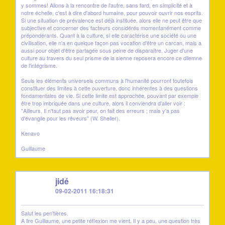
y sommes! Allons à la rencontre de l'autre, sans fard, en simplicité et à
notre échelle, c'est à dire d'abord humaine, pour pouvoir ouvrir nos esprits.
Si une situation de prévalence est déjà instituée, alors elle ne peut être que
subjective et concerner des facteurs considérés momentanément comme
prépondérants. Quant à la culture, si elle caractérise une société ou une
civilisation, elle n'a en quelque façon pas vocation d'être un carcan, mais a
aussi pour objet d'être partagée sous peine de disparaître. Juger d'une
culture au travers du seul prisme de la sienne reposera encore ce dilemne
de l'intégrisme.
Seuls les éléments universels communs à l'humanité pourront toutefois
constituer des limites à cette ouverture, donc inhérentes à des questions
fondamentales de vie. Si cette limite est approchée, pouvant par exemple
être trop imbriquée dans une culture, alors il conviendra d'aller voir :
"Ailleurs. Il n'faut pas avoir peur, on fait des erreurs ; mais y'a pas
d'évangile pour les rêveurs" (W. Sheller).
Kenavo
Guillaume
J
jidé
09-02-2011 16:18:31
Salut les pen'tières.
A lire Guillaume, une petite réflexion me vient. Il y a peu, une question très