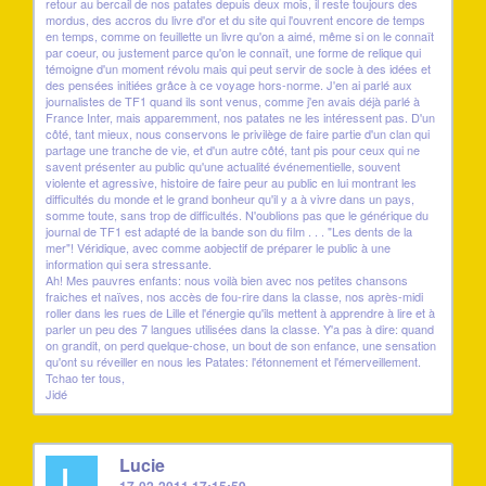
retour au bercail de nos patates depuis deux mois, il reste toujours des
mordus, des accros du livre d'or et du site qui l'ouvrent encore de temps
en temps, comme on feuillette un livre qu'on a aimé, même si on le connaît
par coeur, ou justement parce qu'on le connaît, une forme de relique qui
témoigne d'un moment révolu mais qui peut servir de socle à des idées et
des pensées initiées grâce à ce voyage hors-norme. J'en ai parlé aux
journalistes de TF1 quand ils sont venus, comme j'en avais déjà parlé à
France Inter, mais apparemment, nos patates ne les intéressent pas. D'un
côté, tant mieux, nous conservons le privilège de faire partie d'un clan qui
partage une tranche de vie, et d'un autre côté, tant pis pour ceux qui ne
savent présenter au public qu'une actualité événementielle, souvent
violente et agressive, histoire de faire peur au public en lui montrant les
difficultés du monde et le grand bonheur qu'il y a à vivre dans un pays,
somme toute, sans trop de difficultés. N'oublions pas que le générique du
journal de TF1 est adapté de la bande son du film . . . "Les dents de la
mer"! Véridique, avec comme aobjectif de préparer le public à une
information qui sera stressante.
Ah! Mes pauvres enfants: nous voilà bien avec nos petites chansons
fraiches et naïves, nos accès de fou-rire dans la classe, nos après-midi
roller dans les rues de Lille et l'énergie qu'ils mettent à apprendre à lire et à
parler un peu des 7 langues utilisées dans la classe. Y'a pas à dire: quand
on grandit, on perd quelque-chose, un bout de son enfance, une sensation
qu'ont su réveiller en nous les Patates: l'étonnement et l'émerveillement.
Tchao ter tous,
Jidé
L
Lucie