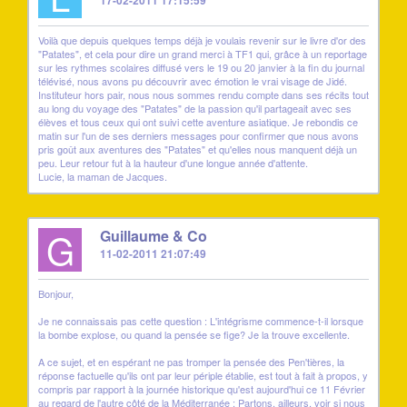
17-02-2011 17:15:59
Voilà que depuis quelques temps déjà je voulais revenir sur le livre d'or des
"Patates", et cela pour dire un grand merci à TF1 qui, grâce à un reportage
sur les rythmes scolaires diffusé vers le 19 ou 20 janvier à la fin du journal
télévisé, nous avons pu découvrir avec émotion le vrai visage de Jidé.
Instituteur hors pair, nous nous sommes rendu compte dans ses récits tout
au long du voyage des "Patates" de la passion qu'il partageait avec ses
élèves et tous ceux qui ont suivi cette aventure asiatique. Je rebondis ce
matin sur l'un de ses derniers messages pour confirmer que nous avons
pris goût aux aventures des "Patates" et qu'elles nous manquent déjà un
peu. Leur retour fut à la hauteur d'une longue année d'attente.
Lucie, la maman de Jacques.
G
Guillaume & Co
11-02-2011 21:07:49
Bonjour,
Je ne connaissais pas cette question : L'intégrisme commence-t-il lorsque
la bombe explose, ou quand la pensée se fige? Je la trouve excellente.
A ce sujet, et en espérant ne pas tromper la pensée des Pen'tières, la
réponse factuelle qu'ils ont par leur périple établie, est tout à fait à propos, y
compris par rapport à la journée historique qu'est aujourd'hui ce 11 Février
au regard de l'autre côté de la Méditerranée : Partons, ailleurs, voir si nous