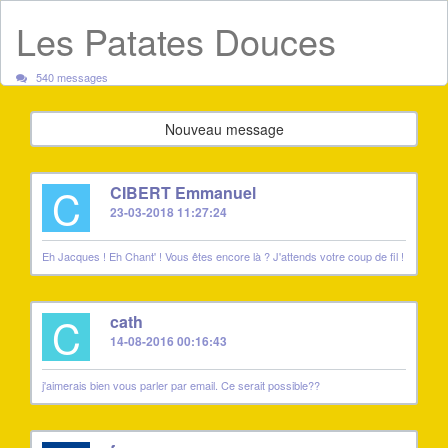
Les Patates Douces
540 messages
Nouveau message
C
CIBERT Emmanuel
23-03-2018 11:27:24
Eh Jacques ! Eh Chant' ! Vous êtes encore là ? J'attends votre coup de fil !
C
cath
14-08-2016 00:16:43
j'aimerais bien vous parler par email. Ce serait possible??