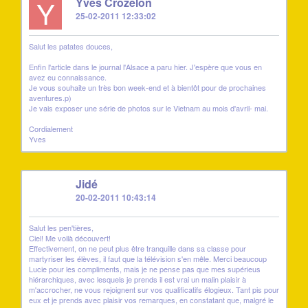
Y
Yves Crozelon
25-02-2011 12:33:02
Salut les patates douces,
Enfin l'article dans le journal l'Alsace a paru hier. J'espère que vous en
avez eu connaissance.
Je vous souhaite un très bon week-end et à bientôt pour de prochaines
aventures.p)
Je vais exposer une série de photos sur le Vietnam au mois d'avril- mai.
Cordialement
Yves
J
Jidé
20-02-2011 10:43:14
Salut les pen'tières,
Ciel! Me voilà découvert!
Effectivement, on ne peut plus être tranquille dans sa classe pour
martyriser les élèves, il faut que la télévision s'en mêle. Merci beaucoup
Lucie pour les compliments, mais je ne pense pas que mes supérieus
hiérarchiques, avec lesquels je prends il est vrai un malin plaisir à
m'accrocher, ne vous rejoignent sur vos qualificatifs élogieux. Tant pis pour
eux et je prends avec plaisir vos remarques, en constatant que, malgré le