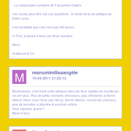
- La catastrophe nucléaire de Fukushima-Daiishi.
J'en aurais peut-être mis une quatrième : le retrait de la vie politique du
Dalaï Lama.
Il est probable que cela n'eut pas été joyeux.
In Fine, je pense à tous ces êtres humains.
Merci
Guillaume & Co
M
manumimilisaangèle
10-03-2011 21:52:12
Bouhouhouh, c'est triste cette adresse dans les liens rapides de mozilla qui
ne sert plus. Plus de petits moments d'évasions, plus d'histoires à dormir
debout (tiens vous l'avez pas fait ça, dormir debout, comme les chevaux),
plus de journées à attendre le prochain article.
Vous repartez quand ?
Bises à tous