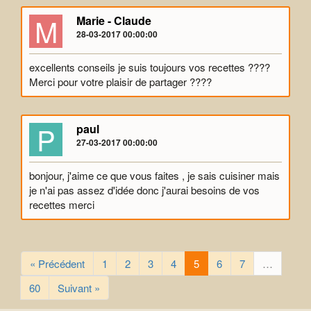
M
Marie - Claude
28-03-2017 00:00:00
excellents conseils je suis toujours vos recettes ????
Merci pour votre plaisir de partager ????
P
paul
27-03-2017 00:00:00
bonjour, j'aime ce que vous faites , je sais cuisiner mais
je n'ai pas assez d'idée donc j'aurai besoins de vos
recettes merci
« Précédent
1
2
3
4
5
6
7
…
60
Suivant »