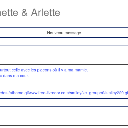
tte & Arlette
Nouveau message
 surtout celle avec les pigeons où il y a ma mamie.
ux dans ma cour.
nvxdest/athome.gifwww.free-livredor.com/smiley/ze_groupe6/smiley229.gi