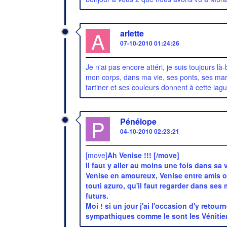
A
arlette
07-10-2010 01:24:26
Je n'ai pas encore attéri, je suis toujours
mon corps, dans ma vie, ses ponts, ses mar
tartiner et ses couleurs donnent à cette l
P
Pénélope
04-10-2010 02:23:21
[move]
Ah Venise !!! [/move]
Il faut y aller au moins une fois dans sa v
Venise en amoureux, Venise entre amis ou
touti azuro, qu'il faut regarder dans ses
futurs.
Moi ! si un jour j'ai l'occasion d'y retou
sympathiques comme le sont les Vénitie