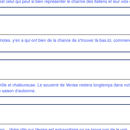
'est celui qui peut si bien représenter le charme des italiens et leur vo
tes. y'en a qui ont bien de la chance de s'trouver là-bas.ici, commence 
 drôle et chaleureuse. Le souvenir de Venise restera longtemps dans not
te saison d'automne.
ano
. Votre cliip sur Venise est extraordiaire on se tanne pas de le voir