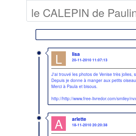
le CALEPIN de Pauline
L
lisa
20-11-2010 11:07:13
J'ai trouvé les photos de Venise très jolies,
Depuis je donne à manger aux petits oisea
Merci à Paula et bisous.
http://http://www.free-livredor.com/smiley/
A
arlette
18-11-2010 20:20:38