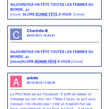
AUJOURD'HUI ON FÊTE TOUTES LES FEMMES DU
MONDE...p)
[move]
ALORS
BONNE FÊTE
A VOUS
[/move]
C
Charlotte-B
08-03-2011 10:24:01
AUJOURD'HUI ON FÊTE TOUTES LES FEMMES DU
MONDE...p)
[move]ALORS
BONNE FÊTE
A VOUS
[/move]
A
arlette
08-12-2010 11:08:33
Le Père Noël est sur Facebook ! Il suffit de laisser un
message sur son mur, non ? Mais il l'aura, ce qu'il vous
manque, n'en doutez-pas ! c'est un magicien fan-tas-
tique, compréhensif, et qui fond, qui fond ... à chaque