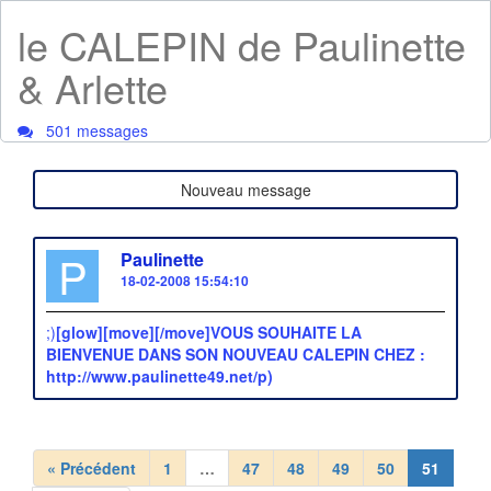
le CALEPIN de Paulinette
& Arlette
501 messages
Nouveau message
P
Paulinette
18-02-2008 15:54:10
;)
[glow][move][/move]VOUS SOUHAITE LA
BIENVENUE DANS SON NOUVEAU CALEPIN CHEZ :
http://www.paulinette49.net/p)
« Précédent
1
…
47
48
49
50
51