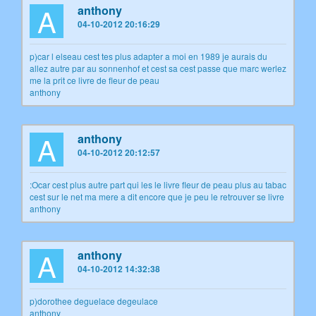
A
anthony
04-10-2012 20:16:29
p)car l elseau cest tes plus adapter a moi en 1989 je aurais du
allez autre par au sonnenhof et cest sa cest passe que marc werlez
me la prit ce livre de fleur de peau
anthony
A
anthony
04-10-2012 20:12:57
:Ocar cest plus autre part qui les le livre fleur de peau plus au tabac
cest sur le net ma mere a dit encore que je peu le retrouver se livre
anthony
A
anthony
04-10-2012 14:32:38
p)dorothee deguelace degeulace
anthony