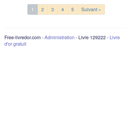
1
2
3
4
5
Suivant »
Free-livredor.com -
Administration
- Livre 129222 -
Livre
d'or gratuit