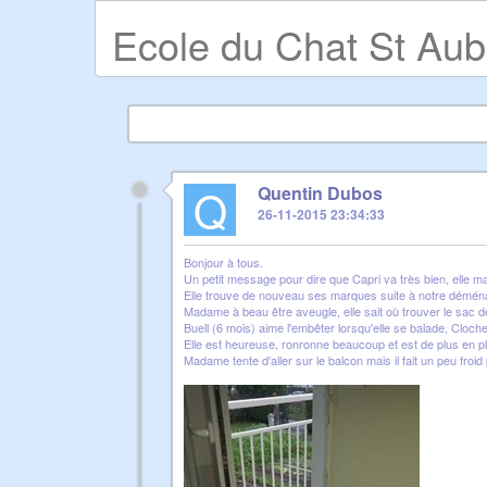
Ecole du Chat St Aub
Q
Quentin Dubos
26-11-2015 23:34:33
Bonjour à tous.
Un petit message pour dire que Capri va très bien, elle 
Elle trouve de nouveau ses marques suite à notre démén
Madame à beau être aveugle, elle sait où trouver le sac de
Buell (6 mois) aime l'embêter lorsqu'elle se balade, Clochett
Elle est heureuse, ronronne beaucoup et est de plus en pl
Madame tente d'aller sur le balcon mais il fait un peu froi