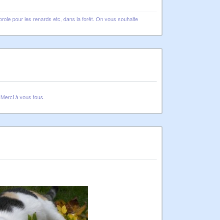
proie pour les renards etc, dans la forêt. On vous souhaite
 Merci à vous tous.