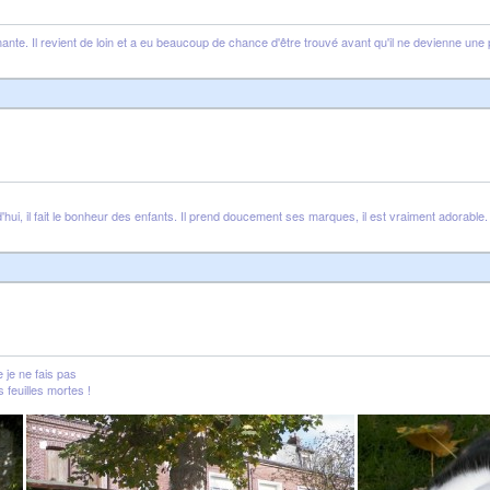
ante. Il revient de loin et a eu beaucoup de chance d'être trouvé avant qu'il ne devienne une 
i, il fait le bonheur des enfants. Il prend doucement ses marques, il est vraiment adorable.
 je ne fais pas
 feuilles mortes !