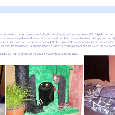
tion école du chat (en campagne à Jardiland) où nous avions adopté en 2004 "Spirit", un chat 
maîtres et sa petite maîtresse de 6 ans, c'est un chat très paisible, très câlin (parfois trop!!
 jardin lorsqu'il était encore bébé, il avait été terrorisé d'être resté accroché des heures à c
vie de chat tranquillement, la broche dans sa patte ne l'a jamais empêché de vivre une vie norm
land de Petit-Quevilly d'être aussi investie dans leurs actions.