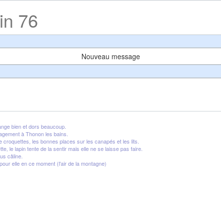
in 76
Nouveau message
mange bien et dors beaucoup.
agement à Thonon les bains.
 croquettes, les bonnes places sur les canapés et les lits.
e, le lapin tente de la sentir mais elle ne se laisse pas faire.
us câline.
d pour elle en ce moment (l'air de la montagne)