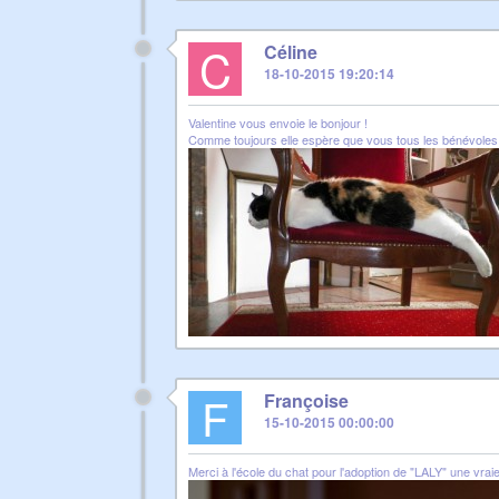
C
Céline
18-10-2015 19:20:14
Valentine vous envoie le bonjour !
Comme toujours elle espère que vous tous les bénévoles
F
Françoise
15-10-2015 00:00:00
Merci à l'école du chat pour l'adoption de "LALY" une vra