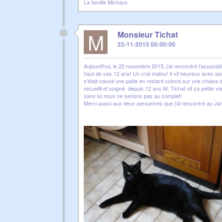
La famille Michaux
M
Monsieur Tichat
22-11-2015 00:00:00
Aujourd'hui, le 22 novembre 2015, j'ai rencontré l'associa
haut de ses 12 ans! Un vrai matou! Il vit heureux avec ses 
s'était cassé une patte en restant coincé sur une chaise de
recueilli et soigné, depuis 12 ans M. Tichat vit sa petite 
sans lui nous ne serions pas au complet!
Merci aussi aux deux personnes que j'ai rencontré au Jardi