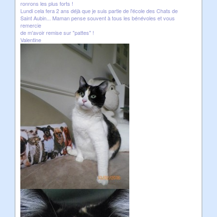
ronrons les plus forts !
Lundi cela fera 2 ans déjà que je suis partie de l'école des Chats de
Saint Aubin... Maman pense souvent à tous les bénévoles et vous
remercie
de m'avoir remise sur "pattes" !
Valentine