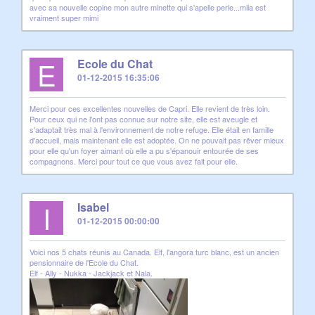
avec sa nouvelle copine mon autre minette qui s'apelle perle...mila est
vraiment super mimi
E
Ecole du Chat
01-12-2015 16:35:06
Merci pour ces excellentes nouvelles de Capri. Elle revient de très loin.
Pour ceux qui ne l'ont pas connue sur notre site, elle est aveugle et
s'adaptait très mal à l'environnement de notre refuge. Elle était en famille
d'accueil, mais maintenant elle est adoptée. On ne pouvait pas rêver mieux
pour elle qu'un foyer aimant où elle a pu s'épanouir entourée de ses
compagnons. Merci pour tout ce que vous avez fait pour elle.
I
Isabel
01-12-2015 00:00:00
Voici nos 5 chats réunis au Canada. Elf, l'angora turc blanc, est un ancien
pensionnaire de l'Ecole du Chat.
Elf - Ally - Nukka - Jackjack et Nala.