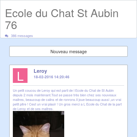
Ecole du Chat St Aubin
76
386 messages
Nouveau message
L
Leroy
18-02-2016 14:20:46
Un petit coucou de Leroy qui est parti de l Ecole du Chat de St Aubin
depuis 2 mois maintenant.Tout se passe très bien chez ses nouveaux
maitres, beaucoup de calins et de ronrons.Il joue beaucoup aussi ,un vrai
petit pitre ! Cest un vrai plasir ! Un gros merci a L Ecole du Chat de la part
de Leroy et de ses maitres.