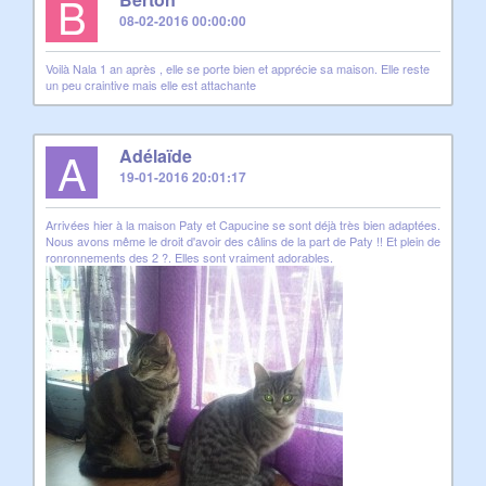
B
08-02-2016 00:00:00
Voilà Nala 1 an après , elle se porte bien et apprécie sa maison. Elle reste
un peu craintive mais elle est attachante
A
Adélaïde
19-01-2016 20:01:17
Arrivées hier à la maison Paty et Capucine se sont déjà très bien adaptées.
Nous avons même le droit d'avoir des câlins de la part de Paty !! Et plein de
ronronnements des 2 ?. Elles sont vraiment adorables.