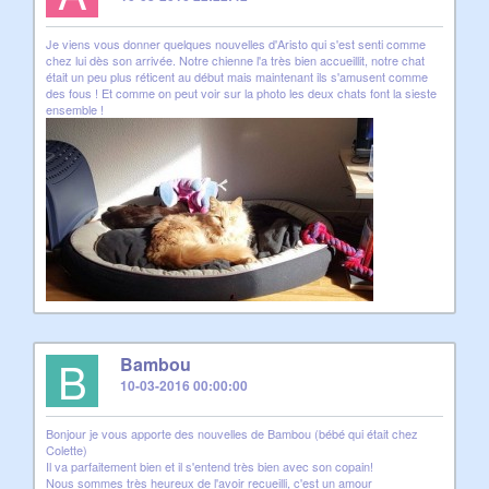
Je viens vous donner quelques nouvelles d'Aristo qui s'est senti comme
chez lui dès son arrivée. Notre chienne l'a très bien accueillit, notre chat
était un peu plus réticent au début mais maintenant ils s'amusent comme
des fous ! Et comme on peut voir sur la photo les deux chats font la sieste
ensemble !
B
Bambou
10-03-2016 00:00:00
Bonjour je vous apporte des nouvelles de Bambou (bébé qui était chez
Colette)
Il va parfaitement bien et il s'entend très bien avec son copain!
Nous sommes très heureux de l'avoir recueilli, c'est un amour