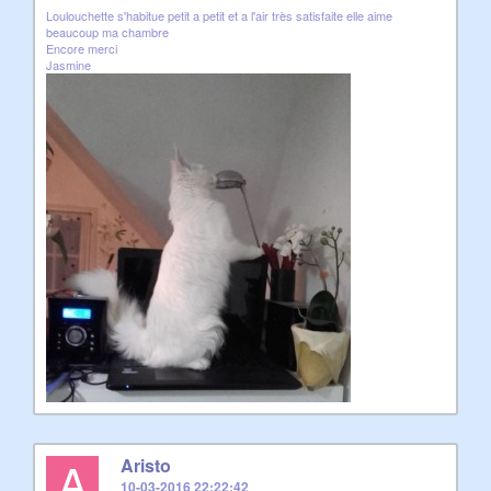
Loulouchette s'habitue petit a petit et a l'air très satisfaite elle aime
beaucoup ma chambre
Encore merci
Jasmine
A
Aristo
10-03-2016 22:22:42