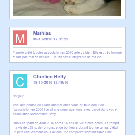
M
Mathias
30-10-2016 17:01:29
Flanelle a été à votre association en 2010 ,elle va bien. Elle est très tonique
et fais pas mal de bêtises. Elle fait partie intégrante de ma vie.
C
Chretien Betty
18-10-2016 12:46:16
Bonjour,
Voici des photos de Rubis adopter chez vous au tous début de
l’association en 2000 il avait une sœur que vous avez gardé dans votre
association surnommée Betty.
Rubis est parti en Août 2016 après 16 ans de vie à mes cotés, il a remplit
ma vie de câlins, de ronrons, et de bonheurs durant tout ce temps c'était
un petit chat d'amour nous avions une complicité indéfinissable il me