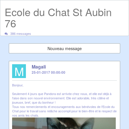
Ecole du Chat St Aubin
76
386 messages
Nouveau message
M
Magali
25-01-2017 00:00:00
Bonjour,
Seulement 4 jours que Pandora est arrivée chez nous, et elle est déjà à
l'aise dans son nouvel environnement. Elle est adorable, très câline et
joueuse, bref, que du bonheur !
Tous nos remerciements et encouragements aux bénévoles de l'Ecole du
Chat pour le travail sans relâche accompli pour le bien-être et le respect de
nos amis les chats.