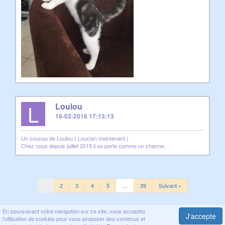
L
Loulou
18-02-2016 17:13:13
Un coucou de Loulou ( Loucian maintenant )
Chez nous depuis juillet 2015 il se porte comme un charme.
1
2
3
4
5
…
39
Suivant »
En poursuivant votre navigation sur ce site, vous acceptez
J'accepte
l’utilisation de cookies pour vous proposer des contenus et