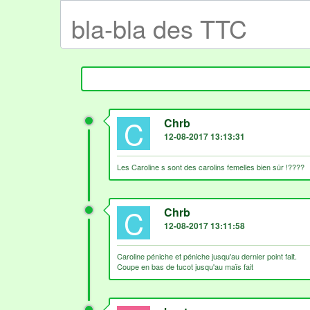
bla-bla des TTC
C
Chrb
12-08-2017 13:13:31
Les Caroline s sont des carolins femelles bien sûr !????
C
Chrb
12-08-2017 13:11:58
Caroline péniche et péniche jusqu'au dernier point fait.
Coupe en bas de tucot jusqu'au maïs fait