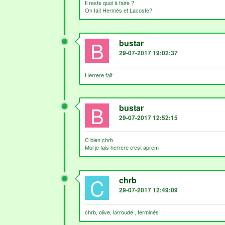
Il reste quoi à faire ?
On fait Hermès et Lacoste?
B
bustar
29-07-2017 19:02:37
Herrere fait
B
bustar
29-07-2017 12:52:15
C bien chrb
Moi je fais herrere c'est aprem
C
chrb
29-07-2017 12:49:09
chrb, olive, larroudé , terminés