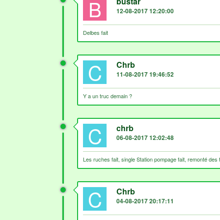
B
bustar
12-08-2017 12:20:00
Delbes fait
C
Chrb
11-08-2017 19:46:52
Y a un truc demain ?
C
chrb
06-08-2017 12:02:48
Les ruches fait, single Station pompage fait, remonté des t
C
Chrb
04-08-2017 20:17:11