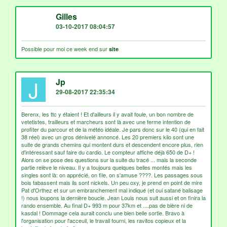
G
Gilles
03-10-2017 08:04:57
Possible pour moi ce week end sur
site
J
Jp
29-08-2017 22:35:34
Berenx, les ttc y étaient ! Et d'ailleurs il y avait foule, un bon nombre de
vetetistes, trailleurs et marcheurs sont là avec une ferme intention de
profiter du parcour et de la météo idéale. Je pars donc sur le 40 (qui en fait
38 réel) avec un gros dénivelé annoncé. Les 20 premiers kilo sont une
suite de grands chemins qui montent durs et descendent encore plus, rien
d'intéressant sauf faire du cardio. Le compteur affiche déjà 650 de D+ !
Alors on se pose des questions sur la suite du tracé ... mais la seconde
partie relève le niveau. Il y a toujours quelques belles montés mais les
singles sont là: on apprécié, on file, on s'amuse ????. Les passages sous
bois tabassent mais ils sont nickels. Un peu oxy, je prend en point de mire
Pat d'Orthez et sur un embranchement mal indiqué (et oui satané balisage
!) nous loupons la dernière boucle. Jean Louis nous suit aussi et on finira la
rando ensemble. Au final D+ 993 m pour 37km et ....pas de bière ni de
kasdal ! Dommage cela aurait conclu une bien belle sortie. Bravo à
l'organisation pour l'acceuil, le travail fourni, les ravitos copieux et la