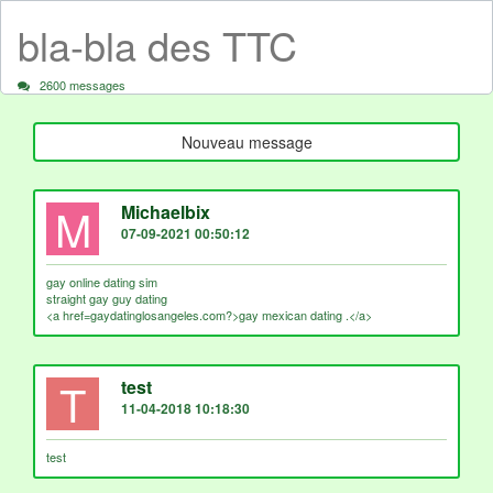
bla-bla des TTC
2600 messages
Nouveau message
M
Michaelbix
07-09-2021 00:50:12
gay online dating sim
straight gay guy dating
<a href=gaydatinglosangeles.com?>gay mexican dating .</a>
T
test
11-04-2018 10:18:30
test