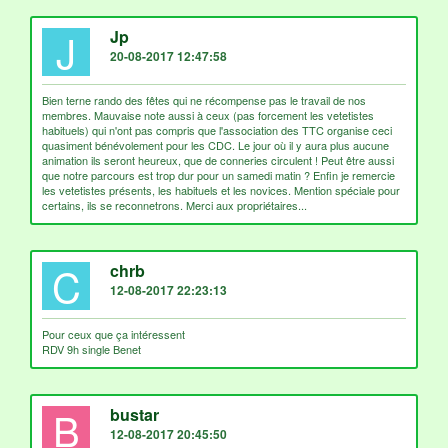
J
Jp
20-08-2017 12:47:58
Bien terne rando des fêtes qui ne récompense pas le travail de nos
membres. Mauvaise note aussi à ceux (pas forcement les vetetistes
habituels) qui n'ont pas compris que l'association des TTC organise ceci
quasiment bénévolement pour les CDC. Le jour où il y aura plus aucune
animation ils seront heureux, que de conneries circulent ! Peut être aussi
que notre parcours est trop dur pour un samedi matin ? Enfin je remercie
les vetetistes présents, les habituels et les novices. Mention spéciale pour
certains, ils se reconnetrons. Merci aux propriétaires...
C
chrb
12-08-2017 22:23:13
Pour ceux que ça intéressent
RDV 9h single Benet
B
bustar
12-08-2017 20:45:50