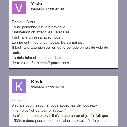
V
Victor
24-04-2017 23:42:13
Bonjour Kevin.
Toute personne est la bienvenue.
Maintenant on attend les vetetistes.
Faut faire un essai avec nous .
Le site est mise à jour toutes les semaines.
Il faut faire attention car en cette période on fait du vélo de
route.
Tu dois faire attention au date.
Je te dit a très bientôt? parmi nous .
K
Kévin
22-04-2017 12:16:30
Bonjour,
J'aurais voulu savoir si vous acceptiez de nouveaux
"membres" et surtout le niveau ?
Je n'ai commencé le vtt il n'y a que un an et je n'ai fait que
1500km donc pour le moment j'ai un nuveau très faible ...