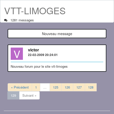
VTT-LIMOGES
1281 messages
Nouveau message
V
victor
22-02-2009 20:24:01
Nouveau forum pour le site vtt-limoges
« Précédent
1
…
125
126
127
128
129
Suivant »