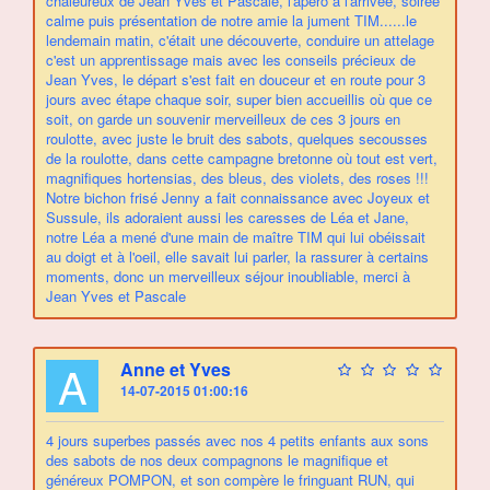
chaleureux de Jean Yves et Pascale, l'apéro à l'arrivée, soirée
calme puis présentation de notre amie la jument TIM......le
lendemain matin, c'était une découverte, conduire un attelage
c'est un apprentissage mais avec les conseils précieux de
Jean Yves, le départ s'est fait en douceur et en route pour 3
jours avec étape chaque soir, super bien accueillis où que ce
soit, on garde un souvenir merveilleux de ces 3 jours en
roulotte, avec juste le bruit des sabots, quelques secousses
de la roulotte, dans cette campagne bretonne où tout est vert,
magnifiques hortensias, des bleus, des violets, des roses !!!
Notre bichon frisé Jenny a fait connaissance avec Joyeux et
Sussule, ils adoraient aussi les caresses de Léa et Jane,
notre Léa a mené d'une main de maître TIM qui lui obéissait
au doigt et à l'oeil, elle savait lui parler, la rassurer à certains
moments, donc un merveilleux séjour inoubliable, merci à
Jean Yves et Pascale
A
Anne et Yves
14-07-2015 01:00:16
4 jours superbes passés avec nos 4 petits enfants aux sons
des sabots de nos deux compagnons le magnifique et
généreux POMPON, et son compère le fringuant RUN, qui