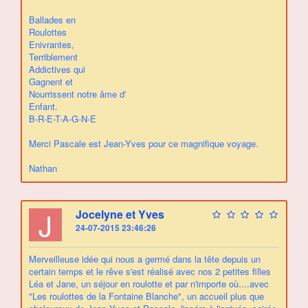
Ballades en
Roulottes
Enivrantes,
Terriblement
Addictives qui
Gagnent et
Nourrissent notre âme d'
Enfant.
B-R-E-T-A-G-N-E
Merci Pascale est Jean-Yves pour ce magnifique voyage.
Nathan
J
Jocelyne et Yves
24-07-2015 23:46:26
Merveilleuse idée qui nous a germé dans la tête depuis un
certain temps et le rêve s'est réalisé avec nos 2 petites filles
Léa et Jane, un séjour en roulotte et par n'importe où....avec
"Les roulottes de la Fontaine Blanche", un accueil plus que