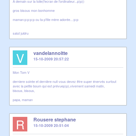
A demain sur la toile(l'ecran de l'ordinateur...p)p))
gros bisous mon bonhomme
maman:p:p:p:p ou ta p'tite mère adorée...:p:p
salut juldru
V
vandelannoitte
15-10-2009 20:57:22
Mon Tom V
derniere soirée et dernière nuit vous devez être super énervés surtout
avec la petite boum qui est prévuep)p),vivement samedi matin,
bisous, bisous,
papa, maman
R
Rousere stephane
15-10-2009 20:51:04