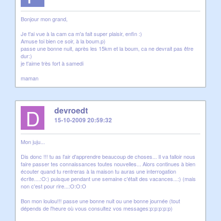
Bonjour mon grand,
Je t'ai vue à la cam ca m'a fait super plaisir, enfin :)
Amuse toi bien ce soir, à la boum.p)
passe une bonne nuit, après les 15km et la boum, ca ne devrait pas être
dur:)
je t'aime très fort à samedi
maman
D
devroedt
15-10-2009 20:59:32
Mon juju...
Dis donc !!! tu as l'air d'apprendre beaucoup de choses... Il va falloir nous
faire passer tes connaissances toutes nouvelles... Alors continues à bien
écouter quand tu rentreras à la maison tu auras une interrogation
écrite....:O:) puisque pendant une semaine c'était des vacances...:) (mais
non c'est pour rire...:O:O:O
Bon mon loulou!!! passe une bonne nuit ou une bonne journée (tout
dépends de l'heure où vous consultez vos messages:p:p:p:p:p)