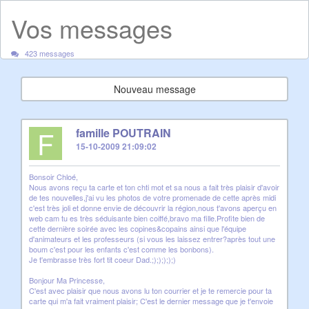
Vos messages
423 messages
Nouveau message
F
famille POUTRAIN
15-10-2009 21:09:02
Bonsoir Chloé,
Nous avons reçu ta carte et ton chti mot et sa nous a fait très plaisir d'avoir
de tes nouvelles,j'ai vu les photos de votre promenade de cette après midi
c'est très joli et donne envie de découvrir la région,nous t'avons aperçu en
web cam tu es très séduisante bien coiffé,bravo ma fille.Profite bien de
cette dernière soirée avec les copines&copains ainsi que l'équipe
d'animateurs et les professeurs (si vous les laissez entrer?après tout une
boum c'est pour les enfants c'est comme les bonbons).
Je t'embrasse très fort tit coeur Dad.;););););)
Bonjour Ma Princesse,
C'est avec plaisir que nous avons lu ton courrier et je te remercie pour ta
carte qui m'a fait vraiment plaisir; C'est le dernier message que je t'envoie