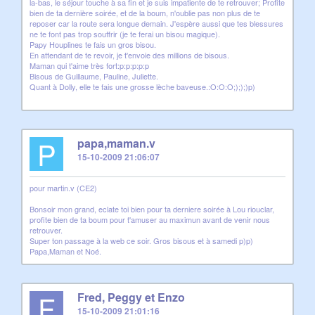
la-bas, le séjour touche à sa fin et je suis impatiente de te retrouver; Profite
bien de ta dernière soirée, et de la boum, n'oublie pas non plus de te
reposer car la route sera longue demain. J'espère aussi que tes blessures
ne te font pas trop souffrir (je te ferai un bisou magique).
Papy Houplines te fais un gros bisou.
En attendant de te revoir, je t'envoie des millions de bisous.
Maman qui t'aime très fort:p:p:p:p:p
Bisous de Guillaume, Pauline, Juliette.
Quant à Dolly, elle te fais une grosse lèche baveuse.:O:O:O;););)p)
P
papa,maman.v
15-10-2009 21:06:07
pour martin.v (CE2)
Bonsoir mon grand, eclate toi bien pour ta derniere soirée à Lou riouclar,
profite bien de ta boum pour t'amuser au maximun avant de venir nous
retrouver.
Super ton passage à la web ce soir. Gros bisous et à samedi p)p)
Papa,Maman et Noé.
F
Fred, Peggy et Enzo
15-10-2009 21:01:16