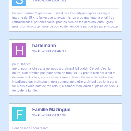
15-10-2009 20:47:02
bonjour pauline j'éspère que tu n'est pas trop fatiguée après ta longue
marche de 15 km, j'ai vu que tu avais mis ton gros manteau, a priori il se
raffraichi aussi par chez vous, profites bien de tes derniers jours , gros
gros gros bisous :p , gros bisous également de la part de tes parents:p:p:p
H
hartemann
15-10-2009 20:46:17
pour Charles,
merci pour ta jolie carte qui nous a vraiment fait plaisir. Ce soir c'est la
boum, n'en profites pas pour boire de trop:O:O:O profite bien car c'est ta
derniere nuit la bas, nous serons samedi devant l'ecole a t'attendre avec
impatience car maintenant, cela commence a etre vraiment tres long sans
toi. Nous avons hate de ton retour, a samedi mon loulou et pleins de bisous
de toute ta famille.
F
Famille Mazingue
15-10-2009 20:37:30
Bonsoir mon coeur "Lise"