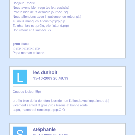
Bonjour Emeric
Nous avons bien reçu tes lettresp)p)p)
Profite bien de ta dernière journée. :):)
Nous attendons avec impatience ton retour.p):)
Tu nous manques à tous:p:p:p:p:p:p
Ta chambre est prête, elle t’attend.p)p)
Bon retour et à samedi.:):)
bisou
gros
:p:p:p:p:p:p:p:p:p:p
Papa maman et lucas.
L
les duthoit
15-10-2009 20:48:19
Coucou loulou !!!!p)
profite bien de ta dernière journée , on t'attend avec impatience :):)
vivement samedi !! gros gros bisous et bonne route.
papa, maman et romain:p:p:p:p:O:O
S
stéphanie