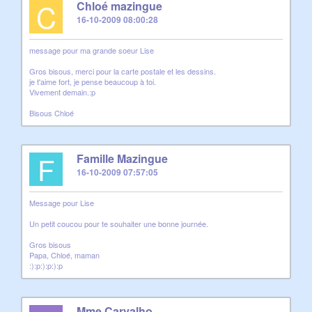
C
Chloé mazingue
16-10-2009 08:00:28
message pour ma grande soeur Lise
Gros bisous, merci pour la carte postale et les dessins.
je t'aime fort, je pense beaucoup à toi.
Vivement demain.:p
Bisous Chloé
F
Famille Mazingue
16-10-2009 07:57:05
Message pour Lise
Un petit coucou pour te souhaiter une bonne journée.
Gros bisous
Papa, Chloé, maman
:):p:):p:):p
Mme Carvalho