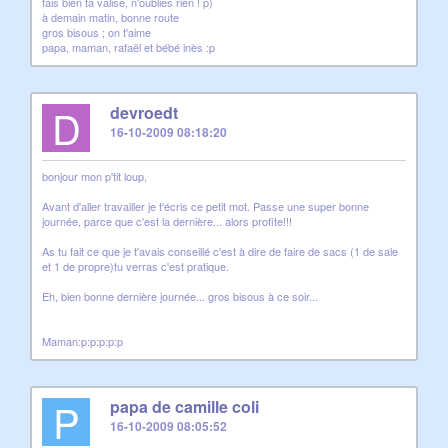
fais bien ta valise, n'oublies rien ! p)
à demain matin, bonne route
gros bisous ; on t'aime
papa, maman, rafaël et bébé inès :p
D
devroedt
16-10-2009 08:18:20
bonjour mon p'tit loup,
Avant d'aller travailler je t'écris ce petit mot. Passe une super bonne
journée, parce que c'est la dernière... alors profite!!!
As tu fait ce que je t'avais conseillé c'est à dire de faire de sacs (1 de sale
et 1 de propre)tu verras c'est pratique.
Eh, bien bonne dernière journée... gros bisous à ce soir...
Maman:p:p:p:p:p
P
papa de camille coli
16-10-2009 08:05:52