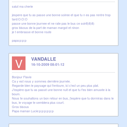
salut ma cherie
jespere que tu as passe une bonne soiree et que tu n es pas rentre trop
tard:O:O:O
passe une bonne journee et ne rate pas le bus ce soir8)8)8)
gros bisous de la part de maman margot et ninon
je t embrasse et bonne route
papa:p:p:p
V
VANDALLE
16-10-2009 08:01:12
Bonjour Flavie
Ca y est nous y sommes dernière journée.
Regarde bien le paysage qui t'entoure, ici c'est un peu plus plat.
J'espère que tu as passé une bonne nuit et que tu t'es bien amusée à la
boum.
Nous te souhaitons un bon retour en bus, j'espère que tu dormiras dans le
bus, le voyage te semblera plus court.
Gros bisous
Papa maman Lucie:p:p:p:p:p:p