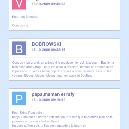
V
16-10-2009 09:45:53
Pour Léa Samaille,
Coucou ma
B
BOBROWSKI
16-10-2009 09:32:16
Coucou mon grand, on a écouté la musique hier soir à la boum, Bastien a
bien aimé crazy frog !! ça y est c'est la dernière, demain on t'attend avec
impatience. Tu auras beaucoup de choses à nous raconter. Fais un bon
voyage. Bisous, bisous, bisous, maman, papa et Bastien.
P
papa,maman et rafy
16-10-2009 09:19:52
Pour Eléna Rousselle :
bonjour ma puce ! dernier petit mot pour te dire que tu profites bien de ta
journée car ce soir c'est le départ !
j'espère qu'hier soir, tu t'es bien amusée à la boom p)