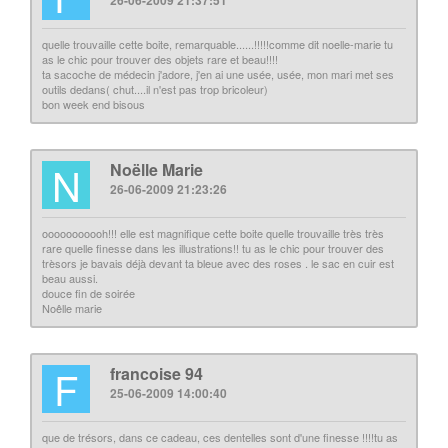
26-06-2009 21:37:51
quelle trouvaille cette boite, remarquable......!!!!!comme dit noelle-marie tu
as le chic pour trouver des objets rare et beau!!!!
ta sacoche de médecin j'adore, j'en ai une usée, usée, mon mari met ses
outils dedans( chut....il n'est pas trop bricoleur)
bon week end bisous
N
Noëlle Marie
26-06-2009 21:23:26
ooooooooooh!!! elle est magnifique cette boite quelle trouvaille très très
rare quelle finesse dans les illustrations!! tu as le chic pour trouver des
trèsors je bavais déjà devant ta bleue avec des roses . le sac en cuir est
beau aussi.
douce fin de soirée
Noêlle marie
F
francoise 94
25-06-2009 14:00:40
que de trésors, dans ce cadeau, ces dentelles sont d'une finesse !!!!tu as