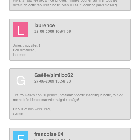
Alors là ! plantée devant de longues minutes pour en admirer tous les
détails de cette fabuleuse boîte. Mais où as-tu déniché pareil trésor.:(
L
laurence
28-06-2009 10:51:06
Jolies trouvailles !
Bon dimanche,
laurence
G
Gaëlle/pimlico62
27-06-2009 15:58:33
Tes trouvailles sont superbes, notamment cette magnifique boîte, tout de
même très bien conservée malgré son âge!
Bisous et bon week-end,
Gaëlle
F
francoise 94