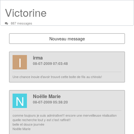
Victorine
887 messages
Nouveau message
I
irma
08-07-2009 07:03:48
Une chance inouie d'avoir trouvé cette boite de fils au chinois!
N
Noëlle Marie
08-07-2009 05:38:20
comme toujours je suis admirative!!! encore une merveilleuse réalisation
quelle recherche tout y est c'est raffiné!!
belle et douce journée
Noëlle Marie