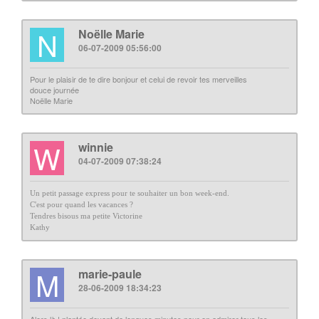
N
Noëlle Marie
06-07-2009 05:56:00
Pour le plaisir de te dire bonjour et celui de revoir tes merveilles
douce journée
Noëlle Marie
W
winnie
04-07-2009 07:38:24
Un petit passage express pour te souhaiter un bon week-end.
C'est pour quand les vacances ?
Tendres bisous ma petite Victorine
Kathy
M
marie-paule
28-06-2009 18:34:23