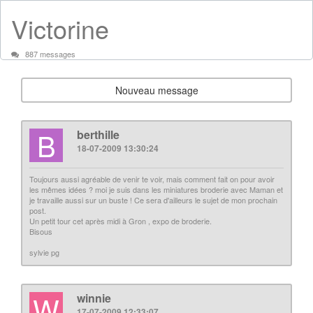
Victorine
887 messages
Nouveau message
B
berthille
18-07-2009 13:30:24
Toujours aussi agréable de venir te voir, mais comment fait on pour avoir
les mêmes idées ? moi je suis dans les miniatures broderie avec Maman et
je travaille aussi sur un buste ! Ce sera d'ailleurs le sujet de mon prochain
post.
Un petit tour cet après midi à Gron , expo de broderie.
Bisous
sylvie pg
W
winnie
17-07-2009 12:33:07