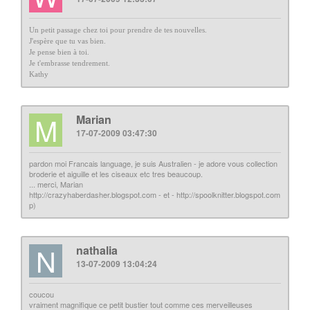
Un petit passage chez toi pour prendre de tes nouvelles.
J'espère que tu vas bien.
Je pense bien à toi.
Je t'embrasse tendrement.
Kathy
M
Marian
17-07-2009 03:47:30
pardon moi Francais language, je suis Australien - je adore vous collection
broderie et aiguille et les ciseaux etc tres beaucoup.
... merci, Marian
http://crazyhaberdasher.blogspot.com - et - http://spoolknitter.blogspot.com
p)
N
nathalia
13-07-2009 13:04:24
coucou
vraiment magnifique ce petit bustier tout comme ces merveilleuses