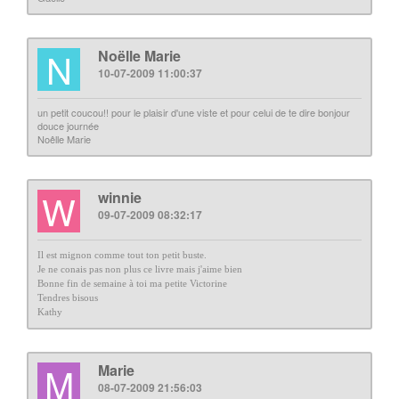
N
Noëlle Marie
10-07-2009 11:00:37
un petit coucou!! pour le plaisir d'une viste et pour celui de te dire bonjour
douce journée
Noêlle Marie
W
winnie
09-07-2009 08:32:17
Il est mignon comme tout ton petit buste.
Je ne conais pas non plus ce livre mais j'aime bien
Bonne fin de semaine à toi ma petite Victorine
Tendres bisous
Kathy
M
Marie
08-07-2009 21:56:03