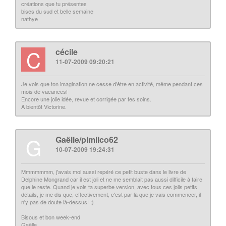
créations que tu présentes
bises du sud et belle semaine
nathye
C
cécile
11-07-2009 09:20:21
Je vois que ton imagination ne cesse d'être en activité, même pendant ces
mois de vacances!
Encore une jolie idée, revue et corrigée par tes soins.
A bientôt Victorine.
G
Gaëlle/pimlico62
10-07-2009 19:24:31
Mmmmmmm, j'avais moi aussi repéré ce petit buste dans le livre de
Delphine Mongrand car il est joli et ne me semblait pas aussi difficile à faire
que le reste. Quand je vois ta superbe version, avec tous ces jolis petits
détails, je me dis que, effectivement, c'est par là que je vais commencer, il
n'y pas de doute là-dessus! ;)
Bisous et bon week-end
Gaëlle