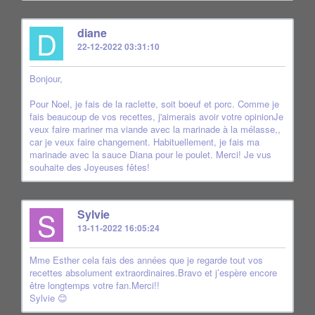
D
diane
22-12-2022 03:31:10
Bonjour,
Pour Noel, je fais de la raclette, soit boeuf et porc. Comme je
fais beaucoup de vos recettes, j'aimerais avoir votre opinionJe
veux faire mariner ma viande avec la marinade à la mélasse,,
car je veux faire changement. Habituellement, je fais ma
marinade avec la sauce Diana pour le poulet. Merci! Je vus
souhaite des Joyeuses fêtes!
S
Sylvie
13-11-2022 16:05:24
Mme Esther cela fais des années que je regarde tout vos
recettes absolument extraordinaires.Bravo et j’espère encore
être longtemps votre fan.Merci!!
Sylvie 😊