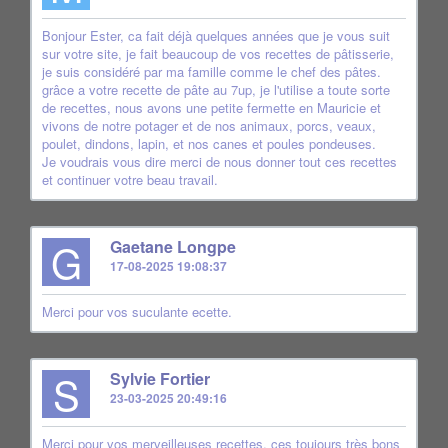
Bonjour Ester, ca fait déjà quelques années que je vous suit
sur votre site, je fait beaucoup de vos recettes de pâtisserie,
je suis considéré par ma famille comme le chef des pâtes.
grâce a votre recette de pâte au 7up, je l'utilise a toute sorte
de recettes, nous avons une petite fermette en Mauricie et
vivons de notre potager et de nos animaux, porcs, veaux,
poulet, dindons, lapin, et nos canes et poules pondeuses.
Je voudrais vous dire merci de nous donner tout ces recettes
et continuer votre beau travail.
G
Gaetane Longpe
17-08-2025 19:08:37
Merci pour vos suculante ecette.
S
Sylvie Fortier
23-03-2025 20:49:16
Merci pour vos merveilleuses recettes, ces toujours très bons