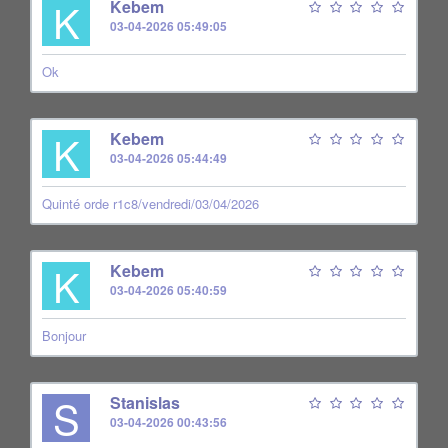
K
Kebem
03-04-2026 05:49:05
Ok
K
Kebem
03-04-2026 05:44:49
Quinté orde r1c8/vendredi/03/04/2026
K
Kebem
03-04-2026 05:40:59
Bonjour
S
Stanislas
03-04-2026 00:43:56