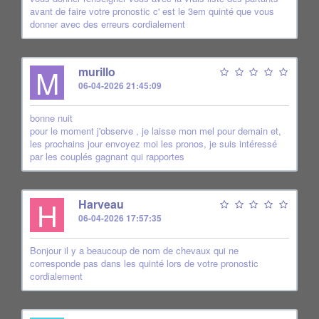
avant de faire votre pronostic c' est le 3em quinté que vous
donner avec des erreurs cordialement
M
murillo
06-04-2026 21:45:09
bonne nuit
pour le moment j'observe , je laisse mon mel pour demain et,
les prochains jour envoyez moi les pronos, je suis intéressé
par les couplés gagnant qui rapportes
H
Harveau
06-04-2026 17:57:35
Bonjour il y a beaucoup de nom de chevaux qui ne
corresponde pas dans les quinté lors de votre pronostic
cordialement