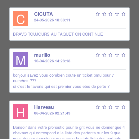
C
CICUTA
24-05-2026 18:38:11
BRAVO TOUJOURS AU TAQUET ON CONTINUE
M
murillo
10-04-2026 14:28:18
bonjour savez vous combien coute un ticket pmu pour 7
numéros ???
si c'est le favoris qui est premier vous étes de perte ?
H
Harveau
08-04-2026 02:21:43
Bonsoir dans votre pronostic pour le gnt vous ne donner que 4
chevaux qui correspond a la liste des partants sur les 9 que
vous donner renseigner vous avec la vrais liste des partants