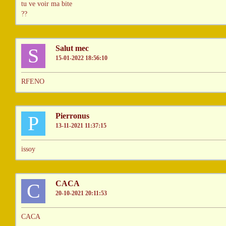
tu ve voir ma bite
??
Salut mec
S
15-01-2022 18:56:10
RFENO
Pierronus
P
13-11-2021 11:37:15
issoy
CACA
C
20-10-2021 20:11:53
CACA