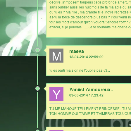
décrire, s'imposent toujours cette profonde amertum
sans oublier aussi les huit mois de ta maladie où s
où tu es ? Ma fille , ma grande fille, notre regretté
as-tu la force de descendre plus bas ? Pour venir no
tout les mots d'amour qu'on voudrait encore t'offrir
effacer, si je pouvais ...... Je te souhaite ma chérie
M
maeva
18-04-2014 22:59:09
tu es parti mais on ne t'oublie pas <3...
Y
YaniisL\'amoureux..
03-03-2014 17:23:42
TU ME MANQUE TELLEMENT PRINCESSE.. TU 
TON HOMME QUI T'AIME ET T'AIMERAS TOUJOU