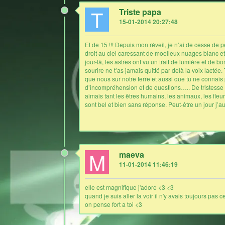
T
Triste papa
15-01-2014 20:27:48
Et de 15 !!! Depuis mon réveil, je n’ai de cesse de 
droit au ciel caressant de moelleux nuages blanc et 
jour-là, les astres ont vu un trait de lumière et de 
sourire ne t’as jamais quitté par delà la voix lact
que nous sur notre terre et aussi que tu ne connais
d’incompréhension et de questions….. De tristesse e
aimais tant les êtres humains, les animaux, les fle
sont bel et bien sans réponse. Peut-être un jour j’aur
M
maeva
11-01-2014 11:46:19
elle est magnifique j'adore <3 <3
quand je suis aller la voir il n'y avais toujours pas
on pense fort a toi <3