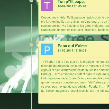
T
Ton p\'tit papa.
16-02-2014 20:05:28
Coucou ma chérie. Petit passage rapide pour te dire 
ma foi bien inutile , on était un peu perdus, un pe
consacrent leur vie à soigner les gens malades, les
Caressante de par tes bisous et tes câlins. Tu étais là,
P
Papa qui t\'aime
11-02-2014 19:46:03
11 Février, 2 ans à ce jour où la maladie montrait so
machine du désespoir se mettait en marche. Ce trai
espoirs et bien d'autres pleins de toutes les émotions
l'arrêter..... Il t'a emmenée chutant dans le vide au
l’intonation de ma voix que j’avais encore plus peur
garder jusqu’au bout de ce chemin fait d’ aléas et b
ce n’est pas moi qui devais décider. Pourtant …….Pou
qui t’accompagne à présent, c’est toi qui me fais ava