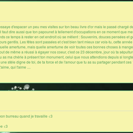
' essaye d'espacer un peu mes visites sur ton beau livre d'or mais le passé chargé d
 Il faut dire aussi que ton papounet à tellement d'occupations en ce moment que me
rends ce temps à rester en cet endroit où se mêlent : Souvenirs, douces pensées et gen
ours gentils. Les fêtes sont passées et c'est bien tant mieux car vois-tu, cette année
Quelle amertume, mais quelle amertume de voir toutes ces bonnes choses à manger, c
tout de même a réussi à égayer nos coeur, c'est ce 23 décembre, jour où ta sépultur
 Tu as ma chérie à présent ton monument, celui que nous attendions depuis si longte
ment une stèle digne de toi, de ta force et de l'amour que tu as su partager pendant ce
aime, qui t'aime ....
mon burreau quand je travaille <3
iée <3