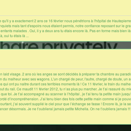
qu'il y a exactement 2 ans ce 16 février nous pénétrions à l'hôpital de Hautepierre
u inquiets mais tant d'espoirs nous étaient permis, notre confiance reposant sur le 
 enfants malades . Oui, il y a deux ans tu étais encore là. Pas en forme mais bien 
 oui tu étais là ...
n laid visage. 2 ans où les anges se sont décidés à préparer ta chambre au paradis, il
n du malheur avec ses wagons. L'un chargé de peur, l'autre, chargé de doute, un 
 qui ont pu naitre durant ces terribles moments là ! Ce 11 février, le train du malheur
 bout du rail. Ce maudit 11 février 2012, tu n’as plus pu marcher. Je t’ai rassuré du
 que toi. Je t’ai accompagné au scanner à l’hôpital , je t’ai tenu ta petite main ju
ordé d’incompréhension. J’ai tenu bien des fois cette petite main comme si je pouva
rtant, j’ai souvent supplié le ciel pour que l’échange se fasse ! Encore là, je la se
ncer désormais. Je ne t’oublierai jamais petite Michella. On ne t’oubliera jamais !!! 