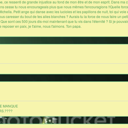
e, ce ressenti de grande injustice au fond de mon être et de mon esprit. Dans ma cha
ans cesse tu nous encourageais plus que nous mêmes t'encouragions !!Quelle force !! 
e Michella. Petit ange qui danse avec les lucioles et les papillons de nuit, toi qui vo
us caresser du bout de tes ailes blanches ? Aurais-tu la force de nous faire un petit
 ? Que sont ces 500 jours dis-moi maintenant que tu vis dans l'éternité ? Si je pouva
 de reposer en paix, je t'aime, nous t'aimons. Ton papa.
ME MANQUE
RS.????