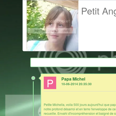
Petit An
P
Papa Michel
10-06-2014 20:35:30
Petite Michella, voila 500 jours aujourd'hui que papa
notre profond désarroi et en terre l'enveloppe de c
recueille. Envahi d'incompréhension et baigné de s