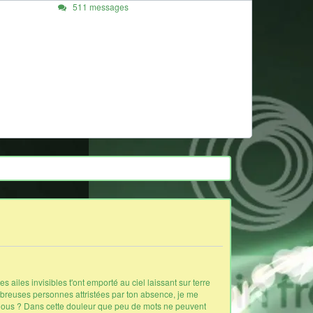
511 messages
 ailes invisibles t'ont emporté au ciel laissant sur terre
ombreuses personnes attristées par ton absence, je me
i nous ? Dans cette douleur que peu de mots ne peuvent