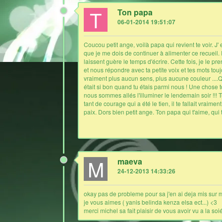
T
Ton papa
06-01-2014 19:51:07
Coucou petit ange, voilà papa qui revient te voir. J
que je me dois de continuer à alimenter ce recueil.
laissent guère le temps d'écrire. Cette fois, je le p
et nous répondre avec ta petite voix et tes mots touj
vraiment plus aucun sens, plus aucune couleur ....
était si bon quand tu étais parmi nous ! Une chose 
nous sommes allés l'illuminer le lendemain soir !!!
tant de courage qui a été le tien, il te fallait vrai
paix. Dors bien petit ange. Ton papa qui t'aime, qui t'
M
maeva
24-12-2013 14:33:26
okay pas de probleme pour sa j'en ai deja mis sur 
je vous aimes ( yanis belinda kenza elsa ect...) <3
merci michel sa fait plaisir de vous avoir vu a la so