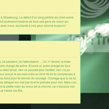
 à Strasbourg. Le début d'un long périple qui s'est avéré
grand professionnalisme de tous ces gens de coeur qui
là avec nous, souriante à nos yeux comme toujours !
s savaient, ils t'attendaient…. Ce 11 février, la triste
autre chargé de peine. Encore un autre chargé de faux
 était lancé, rien ne pouvait plus l'arrêter, rien n'a pu
 mieux que je le pouvais mais au fond de toi tu comprenais à
squ’au bout pour te donner du courage. Courage que tu as su
is attraper ton mal par là et le prendre pour moi. Mais non,
nt ta petite main au creux de la mienne, ce n’est plus moi
Je t’aime ma fille.