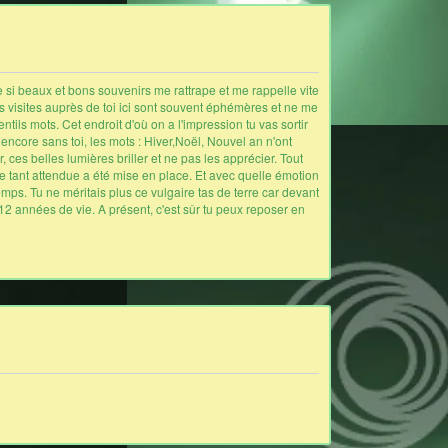
e si beaux et bons souvenirs me rattrape et me rappelle vite
s visites auprès de toi ici sont souvent éphémères et ne me
tils mots. Cet endroit d'où on a l'impression tu vas sortir
 encore sans toi, les mots : Hiver,Noël, Nouvel an n'ont
es belles lumières briller et ne pas les apprécier. Tout
e tant attendue a été mise en place. Et avec quelle émotion
mps. Tu ne méritais plus ce vulgaire tas de terre car devant
s 12 années de vie. A présent, c'est sûr tu peux reposer en