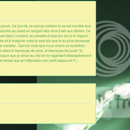
oujours. Ce jour-là, ce quinze octobre tu es est montée tout
ourire au soleil en lançant des clins d’œil aux étoiles. Ce
art dans l’univers, au paradis et que ton joli et si mignon
re et à imaginer mais je suis sûr que tu es plus heureuse
ble maladie . Quinze mois que nous vivons ce tourbillon
 étais si heureuse de vivre, si heureuse de jouer. Tu
pourquoi que je lance au ciel en le regardant désespérément
 le temps que je t’attendais mon petit papounet !!! «