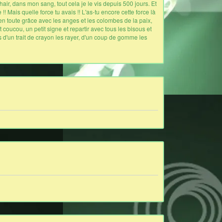
ir, dans mon sang, tout cela je le vis depuis 500 jours. Et
Mais quelle force tu avais !! L'as-tu encore cette force là
le en toute grâce avec les anges et les colombes de la paix,
 coucou, un petit signe et repartir avec tous les bisous et
is d'un trait de crayon les rayer, d'un coup de gomme les