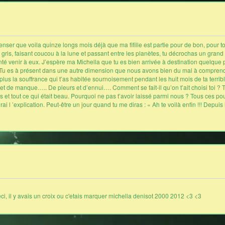
penser que voila quinze longs mois déjà que ma fifille est partie pour de bon, pour t
gris, faisant coucou à la lune et passant entre les planètes, tu décrochas un grand s
bonté venir à eux. J’espère ma Michella que tu es bien arrivée à destination quelque p
ée. Tu es à présent dans une autre dimension que nous avons bien du mal à comprend
 plus la souffrance qui t’as habitée sournoisement pendant les huit mois de ta terri
t de manque….. De pleurs et d’ennui…. Comment se fait-il qu’on t’ait choisi toi ? Tu
urs et tout ce qui était beau. Pourquoi ne pas t’avoir laissé parmi nous ? Tous ces 
ai l ’explication. Peut-être un jour quand tu me diras : « Ah te voilà enfin !!! Depuis
 ceci, il y avais un croix ou c'etais marquer michella denisot 2000 2012 <3 <3